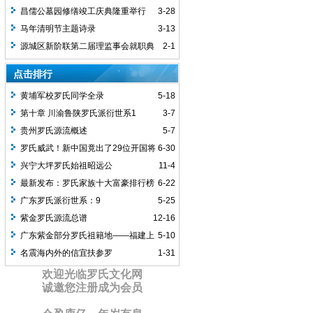
后裔启示
昌儒公墓园修缮竣工庆典隆重举行
3-28
马年清明节主题诗录
3-13
源城区新阶联第二届理监事会就职典
2-1
礼圆满举行
点击排行
黄埔军校罗氏同学全录
5-18
第十章 川渝鲁陕罗氏派衍世系1
3-7
贵州罗氏源流概述
5-7
罗氏威武！新中国竟出了29位开国将
6-30
军，罗家人顶起！
兴宁大坪罗氏始祖昭远公
11-4
最新发布：罗氏家族十大富豪排行榜
6-22
广东罗氏派衍世系：9
5-25
紫金罗氏源流总谱
12-16
广东紫金部分罗氏祖籍地——福建上
5-10
杭大洋坝
名震海内外的信宜扶参罗
1-31
欢迎光临罗氏文化网
诚邀您注册成为会员