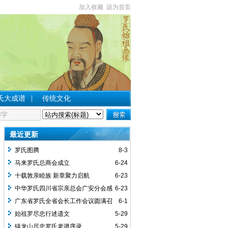
加入收藏
设为首页
氏大成谱
传统文化
最近更新
罗氏图腾
8-3
马来罗氏总商会成立
6-24
十载敦亲睦族 新章聚力启航
6-23
中华罗氏四川省宗亲总会广安分会感
6-23
谢词
广东省罗氏全省会长工作会议圆满召
6-1
开
始祖罗尽忠行述遗文
5-29
镇龙山尽忠罗氏老谱序录
5-29