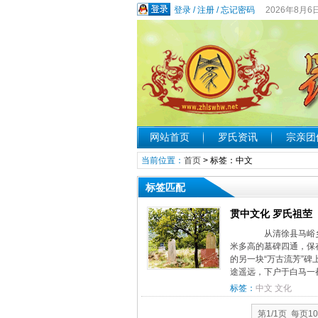
登录
/
注册
/
忘记密码
2026年8月6
网站首页
罗氏资讯
宗亲团
当前位置：
首页
> 标签：中文
标签匹配
贯中文化 罗氏祖茔
从清徐县马峪乡
米多高的墓碑四通，保
的另一块“万古流芳”
途遥远，下户于白马一都
标签：
中文
文化
第1/1页 每页1