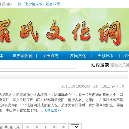
日 星期四
距『七夕情人节』还有12天
体
世界赖罗傅
罗氏通史
罗氏文化
氏族风采
罗
2015/5/9 19:05:33 点击：1811 评论：0
涧沟村北沿着羊肠小道盘桓而上，陡峭群峰之中，有一片约两米的墓冢六个，两
存完好。碑文注明罗氏由四川成都落籍梗阳（清源古名）之缘由。在离始祖碑不远
碑上刻有文字如下：“先祖四川成都府人也。后唐为青州仆射，青州即今梗阳也。因路
，本山岭下置地数十垧。...
阅读全文>>
0条,共1条记录
1