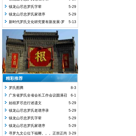
镇龙山尽忠罗氏字辈
5-29
镇龙山尽忠罗氏家谱序
5-29
新时代罗氏文化研究要有新发展-罗
5-13
义贤
精彩推荐
罗氏图腾
8-3
广东省罗氏全省会长工作会议圆满召
6-1
开
始祖罗尽忠行述遗文
5-29
镇龙山尽忠罗氏老谱序录
5-29
镇龙山尽忠罗氏字辈
5-29
镇龙山尽忠罗氏家谱序
5-29
寻罗九文公位下福卿。。。正崇正尚
3-29