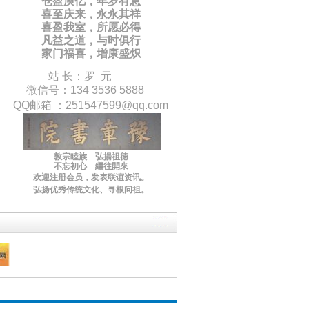
仓盈庾亿，年岁有息
喜至庆来，永永其祥
喜盈我室，所愿必得
凡益之道，与时俱行
家门福喜，增康盛炽
站 长：罗 元
微信号：134 3536 5888
QQ邮箱 ：
251547599
@qq.com
敦宗睦族 弘揚祖德
不忘初心 繼往開來
欢迎注册会员，
发表联谊
资讯
。
弘扬优秀传统文化
、寻根问祖。