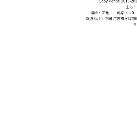
CopyRight © 2015
主办：
编辑：
罗元 …
电话：（0）13
联系地址：中国·广东省河源市旺
粤