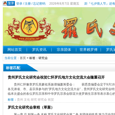
登录
/
注册
/
忘记密码
2026年8月7日 星期五
距『七夕情人节』还有
网站首页
罗氏资讯
宗亲团体
世界赖罗傅
罗氏
当前位置：
首页
> 标签：研究会
标签匹配
贵州罗氏文化研究会祝贺仁怀罗氏地方文化交流大会隆重召开
贵州仁怀豫章罗氏英豪祖系族谱编纂筹委会： 获悉贵编委会定于9月16
各兄弟省、市、县宗亲参与的“罗氏地方文化交流大会”，贵州罗氏文化研究会
临本次盛会的各位罗氏宗亲和中华罗氏宗亲会联谊大使罗炳生宗亲等表示衷心的感
标签：
贵州
文化
研究
研究会
祝贺
罗氏文化研究会章程（草案）
第一章 总 则第一条 名称 罗氏文化研究会第二条 本团体的性质 致力于