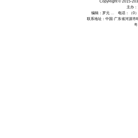
CopyRight © 2015
主办：
编辑：
罗元 …
电话：（0）13
联系地址：中国·广东省河源市旺
粤