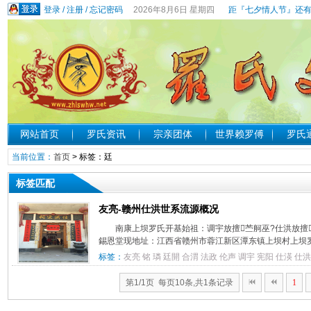
登录
/
注册
/
忘记密码
2026年8月6日 星期四
距『七夕情人节』还有
网站首页
罗氏资讯
宗亲团体
世界赖罗傅
罗氏
当前位置：
首页
> 标签：廷
标签匹配
友亮-赣州仕洪世系流源概况
南康上坝罗氏开基始祖：调宇放擅苎舸巫?仕洪放擅
錫恩堂现地址：江西省赣州市蓉江新区潭东镇上坝村上坝
标签：
友亮
铭
璘
廷開
合渭
法政
伦声
调宇
宪阳
仕渶
仕洪
第1/1页 每页10条,共1条记录
1