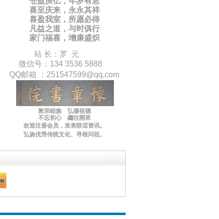
仓盈庾亿，年岁有息
喜至庆来，永永其祥
喜盈我室，所愿必得
凡益之道，与时俱行
家门福喜，增康盛炽
站 长：罗 元
微信号：134 3536 5888
QQ邮箱 ：
251547599
@qq.com
敦宗睦族 弘揚祖德
不忘初心 繼往開來
欢迎注册会员，
发表联谊
资讯
。
弘扬优秀传统文化
、寻根问祖。