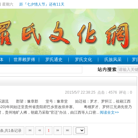
日 星期六
距『七夕情人节』还有11天
体
世界赖罗傅
罗氏通史
罗氏文化
氏族风采
罗
2015/5/7 22:38:25 点击：4576 评论：0
世系源流 郡望：豫章郡 堂号：豫章堂 始迁祖：罗才、罗怀江，祖籍江西
1620)年间始迁至贵州省贵阳府巴乡里改排井寨。 粤稽罗才、罗怀江兄弟先世乃
贵州地旷人稀，朝庭乃采取“官迁”办法，由江西等人口密...
阅读全文>>
0条,共1条记录
1