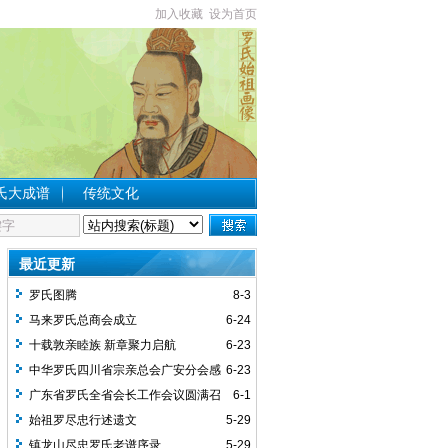
加入收藏
设为首页
氏大成谱
传统文化
最近更新
罗氏图腾
8-3
马来罗氏总商会成立
6-24
十载敦亲睦族 新章聚力启航
6-23
中华罗氏四川省宗亲总会广安分会感
6-23
谢词
广东省罗氏全省会长工作会议圆满召
6-1
开
始祖罗尽忠行述遗文
5-29
镇龙山尽忠罗氏老谱序录
5-29