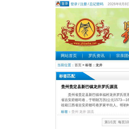
登录
/
注册
/
忘记密码
2026年8月8
网站首页
罗氏资讯
宗亲团
当前位置：
首页
> 标签：龙井
标签匹配
贵州贵定县新巴镇龙井罗氏源流
贵州省贵定县新巴镇幸福村龙井罗氏
省吉安府都司巷，于明朝万历(公元1573—
祖籍江西省吉安府都司巷罗家半街人。明初时，
标签：
贵州
龙井
源流
第1/1页 每页1