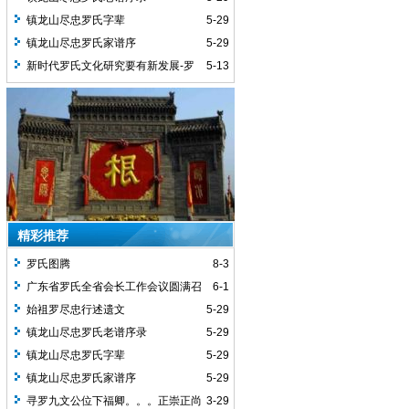
镇龙山尽忠罗氏字辈
5-29
镇龙山尽忠罗氏家谱序
5-29
新时代罗氏文化研究要有新发展-罗
5-13
义贤
精彩推荐
罗氏图腾
8-3
广东省罗氏全省会长工作会议圆满召
6-1
开
始祖罗尽忠行述遗文
5-29
镇龙山尽忠罗氏老谱序录
5-29
镇龙山尽忠罗氏字辈
5-29
镇龙山尽忠罗氏家谱序
5-29
寻罗九文公位下福卿。。。正崇正尚
3-29