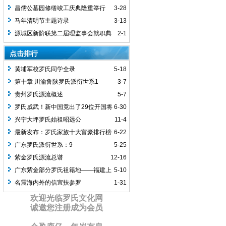
后裔启示
昌儒公墓园修缮竣工庆典隆重举行
3-28
马年清明节主题诗录
3-13
源城区新阶联第二届理监事会就职典
2-1
礼圆满举行
点击排行
黄埔军校罗氏同学全录
5-18
第十章 川渝鲁陕罗氏派衍世系1
3-7
贵州罗氏源流概述
5-7
罗氏威武！新中国竟出了29位开国将
6-30
军，罗家人顶起！
兴宁大坪罗氏始祖昭远公
11-4
最新发布：罗氏家族十大富豪排行榜
6-22
广东罗氏派衍世系：9
5-25
紫金罗氏源流总谱
12-16
广东紫金部分罗氏祖籍地——福建上
5-10
杭大洋坝
名震海内外的信宜扶参罗
1-31
欢迎光临罗氏文化网
诚邀您注册成为会员