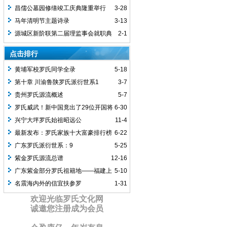
后裔启示
昌儒公墓园修缮竣工庆典隆重举行
3-28
马年清明节主题诗录
3-13
源城区新阶联第二届理监事会就职典
2-1
礼圆满举行
点击排行
黄埔军校罗氏同学全录
5-18
第十章 川渝鲁陕罗氏派衍世系1
3-7
贵州罗氏源流概述
5-7
罗氏威武！新中国竟出了29位开国将
6-30
军，罗家人顶起！
兴宁大坪罗氏始祖昭远公
11-4
最新发布：罗氏家族十大富豪排行榜
6-22
广东罗氏派衍世系：9
5-25
紫金罗氏源流总谱
12-16
广东紫金部分罗氏祖籍地——福建上
5-10
杭大洋坝
名震海内外的信宜扶参罗
1-31
欢迎光临罗氏文化网
诚邀您注册成为会员