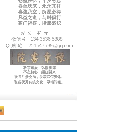
仓盈庾亿，年岁有息
喜至庆来，永永其祥
喜盈我室，所愿必得
凡益之道，与时俱行
家门福喜，增康盛炽
站 长：罗 元
微信号：134 3536 5888
QQ邮箱 ：
251547599
@qq.com
敦宗睦族 弘揚祖德
不忘初心 繼往開來
欢迎注册会员，
发表联谊
资讯
。
弘扬优秀传统文化
、寻根问祖。