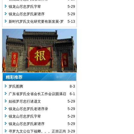
镇龙山尽忠罗氏字辈
5-29
镇龙山尽忠罗氏家谱序
5-29
新时代罗氏文化研究要有新发展-罗
5-13
义贤
精彩推荐
罗氏图腾
8-3
广东省罗氏全省会长工作会议圆满召
6-1
开
始祖罗尽忠行述遗文
5-29
镇龙山尽忠罗氏老谱序录
5-29
镇龙山尽忠罗氏字辈
5-29
镇龙山尽忠罗氏家谱序
5-29
寻罗九文公位下福卿。。。正崇正尚
3-29