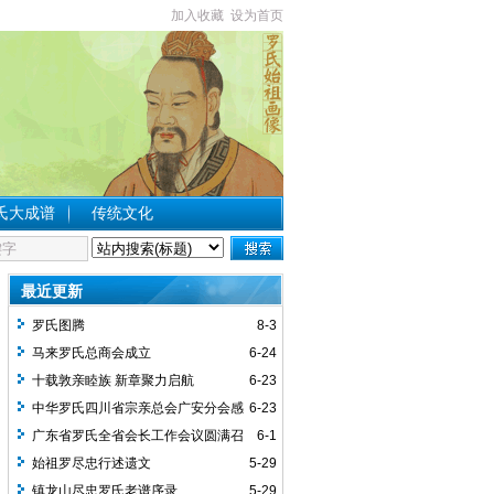
加入收藏
设为首页
氏大成谱
传统文化
最近更新
罗氏图腾
8-3
马来罗氏总商会成立
6-24
十载敦亲睦族 新章聚力启航
6-23
中华罗氏四川省宗亲总会广安分会感
6-23
谢词
广东省罗氏全省会长工作会议圆满召
6-1
开
始祖罗尽忠行述遗文
5-29
镇龙山尽忠罗氏老谱序录
5-29