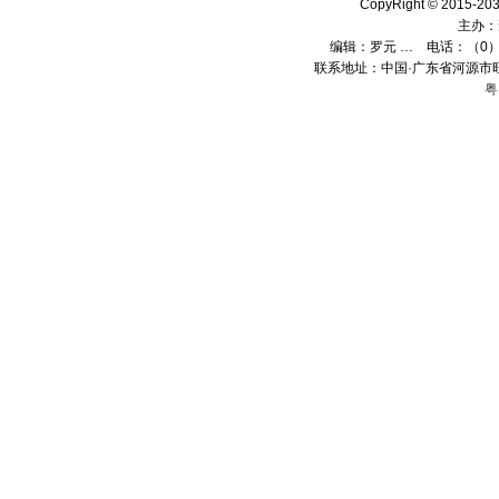
CopyRight © 2015
主办：
编辑：
罗元 …
电话：（0）13
联系地址：中国·广东省河源市旺
粤