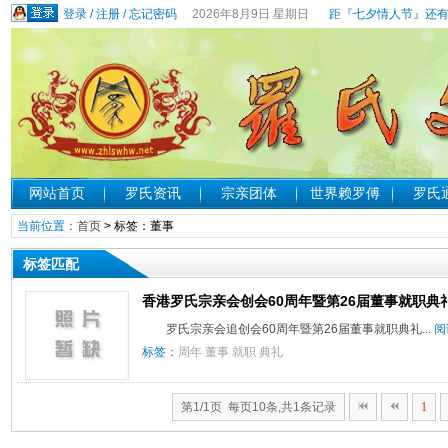
登录
/
注册
/
忘记密码
2026年8月9日 星期日
距『七夕情人节』还有
网站首页
罗氏资讯
宗亲团体
世界赖罗傅
罗氏
当前位置：
首页
> 标签：董事
标签匹配
香港罗氏宗亲会创会60周年暨第26届董事就职典
罗氏宗亲会追创会60周年暨第26届董事就职典礼...
阅
标签：
周年
董事
就职
典礼
第1/1页 每页10条,共1条记录
1