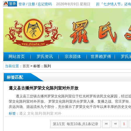
登录
/
注册
/
忘记密码
2026年8月9日 星期日
距『七夕情人节』还有
网站首页
罗氏资讯
宗亲团体
世界赖罗傅
罗氏
当前位置：
首页
> 标签：陈列
标签匹配
遵义县古播州罗荣文化陈列室对外开放
遵义县三岔镇古播州罗荣文化陈列室位于红光村罗衙农民文化家园，经过
荣文化陈列室对外开放。 罗荣文化陈列室共分罗荣入播、复播之战、官庄罗衙
庆远兴场、源远流长九个部分，充分展示了罗荣文化千百年以来丰厚的历史文化内
标签：
遵义
文化
陈列
陈列室
对外
第1/1页 每页10条,共1条记录
1