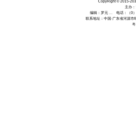
CopyRight © 2015
主办：
编辑：
罗元 …
电话：（0）13
联系地址：中国·广东省河源市旺
粤