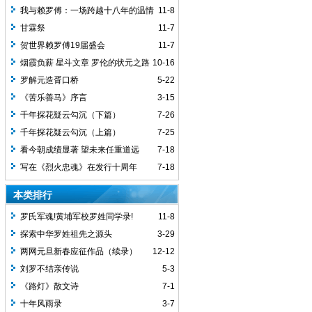
我与赖罗傅：一场跨越十八年的温情
11-8
回望
甘霖祭
11-7
贺世界赖罗傅19届盛会
11-7
烟霞负薪 星斗文章 罗伦的状元之路
10-16
罗解元造胥口桥
5-22
《苦乐善马》序言
3-15
千年探花疑云勾沉（下篇）
7-26
千年探花疑云勾沉（上篇）
7-25
看今朝成绩显著 望未来任重道远
7-18
写在《烈火忠魂》在发行十周年
7-18
本类排行
罗氏军魂!黄埔军校罗姓同学录!
11-8
探索中华罗姓祖先之源头
3-29
两网元旦新春应征作品（续录）
12-12
刘罗不结亲传说
5-3
《路灯》散文诗
7-1
十年风雨录
3-7