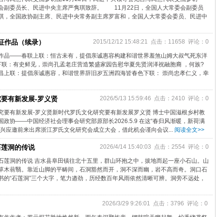
会副委员长、民进中央主席严隽琪致辞。 11月22日，全国人大常委会副委员
琪，全国政协副主席、民进中央常务副主席罗富和，全国人大常委会委员、民进中
征作品（续录）
2015/12/12 15:48:21 点击：11658 评论：0
作品——春联上联：恒古未有，提倡亲诚惠容构建和谐世界羞煞山姆大叔气死东洋
下联：有史鲜见，崇尚孔孟老庄营造繁盛家园告慰华夏先贤润泽祝融胞裔 ，何族?
昌上联：提倡亲诚惠容，和谐世界辞旧岁五洲四海皆春色下联： 崇尚忠孝仁义，幸
要有新发展-罗义贤
2026/5/13 15:59:46 点击：2410 评论：0
究要有新发展-罗义贤新时代罗氏文化研究要有新发展罗义贤 博士中国滋根乡村教
政协——中国经济社会理事会研究部原部长2026.5.9 在这“春归风渐暖，新荷满
兴应邀前来出席浙江罗氏文化研究会成立大会，借此机会谨向会议...
阅读全文>>
石莲洞的传说
2026/4/14 15:40:03 点击：2554 评论：0
石莲洞的传说 吉水县阜田镇往北十五里，群山环抱之中，拔地而起一座小石山。山
草木蓊翳。靠近山脚的平畴间，石洞豁然而开，洞不深而幽，岩不高而奇。洞口石
书的“石莲洞”三个大字，笔力遒劲，历经数百年风雨依然清晰可辨。洞旁不远处，
2026/3/29 9:26:01 点击：3796 评论：0