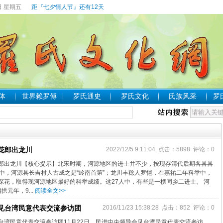
日 星期五
距『七夕情人节』还有12天
体
世界赖罗傅
罗氏通史
罗氏文化
氏族风采
罗
花郎出龙川
2022/12/5 9:11:04 点击：5898 评论：0
郎出龙川【核心提示】北宋时期，河源地区的进士并不少，按现存清代后期各县县
其中，河源县长吉村人古成之是“岭南首第”；龙川丰稔人罗恺，在嘉祐二年科举中，
探花，取得现河源地区最好的科举成绩。这27人中，有些是一榜同乡二进士。 河
元年，9...
阅读全文>>
见台湾民意代表交流参访团
2016/11/23 15:38:28 点击：852 评论：0
台湾民意代表交流参访团11月22日，民进中央领导会见台湾民意代表交流参访