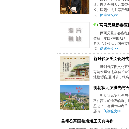
团。图为全国人大常委
长、民进中央主席严隽
央...
阅读全文>>
两网元旦新春应
两网元旦新春应征
倭寇，哪国?中国哉！
罗氏也！横批：国盛族
福...
阅读全文>>
新时代罗氏文化研究
新时代罗氏文化研
育与发展促进会会长全国
池塘”的初夏时节，很高
明朝状元罗洪先与
明朝状元罗洪先与
不在高，却怪石嶙峋、
壁之上，有明代学者手
还有...
阅读全文>>
昌儒公墓园修缮竣工庆典有作