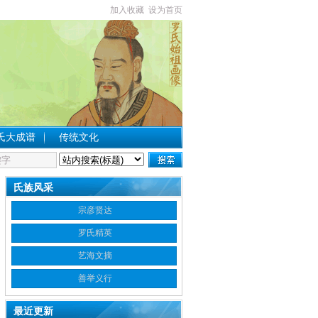
加入收藏
设为首页
氏大成谱
传统文化
氏族风采
宗彦贤达
罗氏精英
艺海文摘
善举义行
最近更新