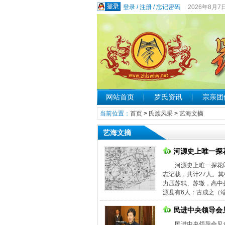
登录
/
注册
/
忘记密码
2026年8月7
网站首页
罗氏资讯
宗亲团
当前位置：
首页
>
氏族风采
>
艺海文摘
艺海文摘
河源史上唯一探
河源史上唯一探花
志记载，共计27人。
力压苏轼、苏辙，高中
源县有6人：古成之（端拱
民进中央领导会
民进中央领导会见