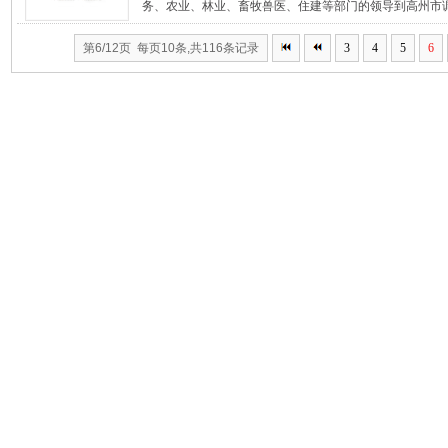
务、农业、林业、畜牧兽医、住建等部门的领导到高州市调
第6/12页 每页10条,共116条记录
3
4
5
6