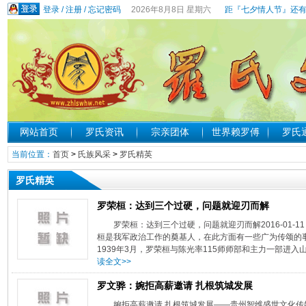
登录
/
注册
/
忘记密码
2026年8月8日 星期六
距『七夕情人节』还有
网站首页
罗氏资讯
宗亲团体
世界赖罗傅
罗氏
当前位置：
首页
>
氏族风采
>
罗氏精英
罗氏精英
罗荣桓：达到三个过硬，问题就迎刃而解
罗荣桓：达到三个过硬，问题就迎刃而解2016-01-
桓是我军政治工作的奠基人，在此方面有一些广为传颂
1939年3月，罗荣桓与陈光率115师师部和主力一部进入
读全文>>
罗文骅：婉拒高薪邀请 扎根筑城发展
婉拒高薪邀请 扎根筑城发展——贵州智维盛世文化传媒