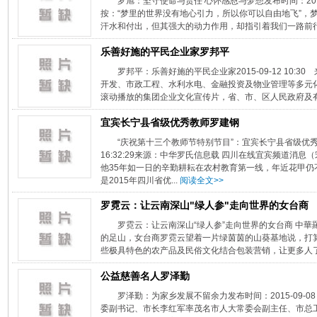
罗旭：坚守使命与责任 心怀感恩与梦想发布时间：2015-09
按：“梦里的世界没有地心引力，所以你可以自由地飞”，
汗水和付出，但其强大的动力作用，却指引着我们一路前行
乐善好施的平民企业家罗邦平
罗邦平：乐善好施的平民企业家2015-09-12 10:
开发、市政工程、水利水电、金融投资及物业管理等多元
滚动播放的集团企业文化宣传片，省、市、区人民政府及有关部
宜宾长宁县省级优秀教师罗建钢
“庆祝第十三个教师节特别节目”：宜宾长宁县省级优秀教
16:32:29来源：中华罗氏信息载 四川在线宜宾频道消
他35年如一日的辛勤耕耘在农村教育第一线，年近花甲仍
是2015年四川省优...
阅读全文>>
罗霓云：让云南深山"绿人参"走向世界的女台商
罗霓云：让云南深山“绿人参”走向世界的女台商 中華羅氏傳媒
的足山，女台商罗霓云望着一片绿茵茵的山葵基地说，打算
些极具特色的农产品及民俗文化结合包装营销，让更多人了
公益慈善名人罗泽勤
罗泽勤：为家乡发展不留余力发布时间：2015-09-08 
委副书记、市长李红军率茂名市人大常委会副主任、市总