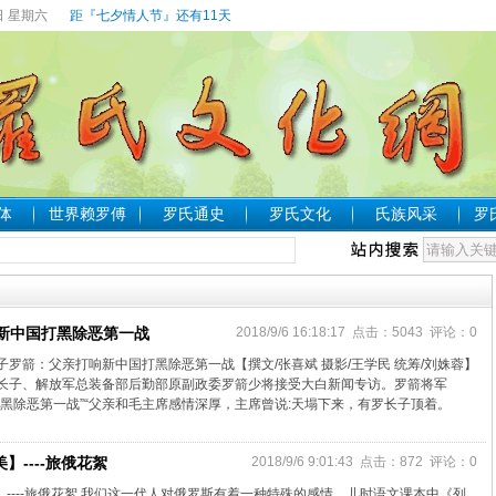
日 星期六
距『七夕情人节』还有11天
体
世界赖罗傅
罗氏通史
罗氏文化
氏族风采
罗
新中国打黑除恶第一战
2018/9/6 16:18:17 点击：5043 评论：0
罗箭：父亲打响新中国打黑除恶第一战【撰文/张喜斌 摄影/王学民 统筹/刘姝蓉】
长子、解放军总装备部后勤部原副政委罗箭少将接受大白新闻专访。罗箭将军
黑除恶第一战”“父亲和毛主席感情深厚，主席曾说:天塌下来，有罗长子顶着。
】----旅俄花絮
2018/9/6 9:01:43 点击：872 评论：0
】----旅俄花絮 我们这一代人对俄罗斯有着一种特殊的感情，儿时语文课本中《列