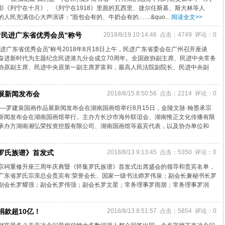
影《列宁在十月》、《列宁在1918》里面的瓦西里、捷尔任斯基、斯大林等人
人民充满信心大声演讲："面包会有的、牛奶会有的……&quo...
阅读全文>>
“民进广东省优秀会员”称号
2018/8/19 10:14:46 点击：4749 评论：0
进广东省优秀会员”称号2018年8月18日上午，民进广东省委会在广州召开座谈
奋进新时代为主题纪念民进港九分会成立70周年。全国政协副主席、民进中央常务
协原副主席、民进中央原第一副主席罗富和，最高人民法院副院长、民进中央副
展新闻发布会
2018/8/15 8:50:56 点击：2214 评论：0
宗—罗建泉国画作品展新闻发布会在湖南国画馆举行8月15日，金陵文脉·翰墨承宗
新闻发布会在湖南国画馆举行。主办方长沙市海外联谊会、湖南惟正文化传播有限
承办方湖南湘弘荣投资控股有限公司、湖南国画馆等嘉宾代表，以及协办单位和
罗氏族谱》首发式
2018/8/13 9:13:45 点击：5350 评论：0
宗祠重修升座三周年庆典暨《怀集罗氏族谱》首发式出席盛会的领导和贵宾名单，
广东省罗氏宗亲总会贵宾有:荣誉会长、国家一级书法师罗伟泉；副会长兼秘书长罗
副会长罗耀强；副会长罗伟强；副会长罗文星；常务理事罗雨朋；常务理事罗润
捐款超10亿！
2018/8/13 8:51:57 点击：5854 评论：0