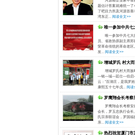
河源籍企业家中谁
题估计答案就难统一了
了吧目力所及河源首善
湾东正...
阅读全文>>
唯一参加中共七
唯一参加中共七大
员、省政协原副主席郑
荣革命传统的革命老区
发...
阅读全文>>
增城罗氏 村大
增城罗氏村大而族
—铭—珹—廷仕—伯启
云：“百湖庄，是我罗
康熙五十七年戊...
阅读
罗鹰翔会长考察
罗鹰翔会长考察安
会长，罗玉忠执行会长
氏宗亲联谊会，罗国福
亲...
阅读全文>>
热烈祝贺厦门市