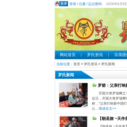
登录
/
注册
/
忘记密码
2026年8月8
网站首页
罗氏资讯
宗亲团
当前位置：
首页
>
罗氏资讯
>
罗氏新闻
罗氏新闻
罗箭：父亲打响
开国大将罗瑞卿之子
近日，开国大将罗瑞卿
称，“父亲打响新中国打
公...
阅读全文>>
【朝圣旅 ~天作美
【朝圣旅 ~天作美