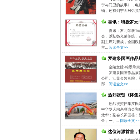
宁与门卫的故事》，电
物，还有列宁面对饥荒的
喜讯：特授罗元
喜讯：罗元荣获“民
会，以弘扬光荣传统，
副主席刘新成，全国政
主...
阅读全文>>
罗建泉国画作品
金陵文脉·翰墨承
——罗建泉国画作品展
公司、江苏金陵画院，
部...
阅读全文>>
热烈祝贺《怀集
热烈祝贺怀集罗氏
中华罗氏宗亲联谊会和
灶华；副会长罗国栋；
金；一、...
阅读全文>>
这位河源首善，