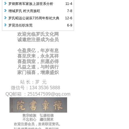
罗炳辉将军家族上源世系分析
11-4
增城罗氏 村大而族旺
7-8
罗氏昭远公诞辰735周年祭祀大典
12-6
罗晃浩任职东莞
6-9
欢迎光临罗氏文化网
诚邀您注册成为会员
仓盈庾亿，年岁有息
喜至庆来，永永其祥
喜盈我室，所愿必得
凡益之道，与时俱行
家门福喜，增康盛炽
站 长：罗 元
微信号：134 3536 5888
QQ邮箱 ：
251547599
@qq.com
敦宗睦族 弘揚祖德
不忘初心 繼往開來
欢迎注册会员，
发表联谊
资讯
。