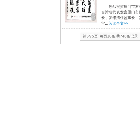
热烈祝贺厦门市罗
台湾省代表发言厦门市
长，罗维清任监事长、
宝...
阅读全文>>
第5/75页 每页10条,共746条记录