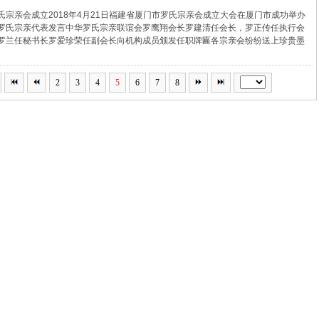
氏宗亲会成立2018年4月21日福建省厦门市罗氏宗亲会成立大会在厦门市成功举办
罗氏宗亲代表发言中华罗氏宗亲联谊会罗鹰翔会长罗建清任会长，罗正传任执行会
罗兰任秘书长罗爱珍荣任副会长向机构成员颁发任职牌匾各宗亲会纷纷送上珍贵墨
2
3
4
5
6
7
8