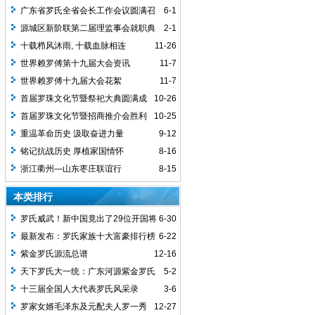
广东省罗氏全省会长工作会议圆满召
6-1
开
源城区新阶联第二届理监事会就职典
2-1
礼圆满举行
十载栉风沐雨, 十载血脉相连
11-26
世界赖罗傅第十九届大会资讯
11-7
世界赖罗傅十九届大会花絮
11-7
首届罗珠文化节暨祭祀大典圆满成
10-26
功
首届罗珠文化节暨招商推介会胜利
10-25
召开
重温革命历史 汲取奋进力量
9-12
铭记抗战历史 厚植家国情怀
8-16
浙江衢州—山东枣庄联谊行
8-15
本类排行
罗氏威武！新中国竟出了29位开国将
6-30
军，罗家人顶起！
最新发布：罗氏家族十大富豪排行榜
6-22
紫金罗氏源流总谱
12-16
天下罗氏大一统：广东河源紫金罗氏
5-2
迁徙源流记
十三届全国人大代表罗氏风采录
3-6
罗家女婿毛泽东及元配夫人罗一秀
12-27