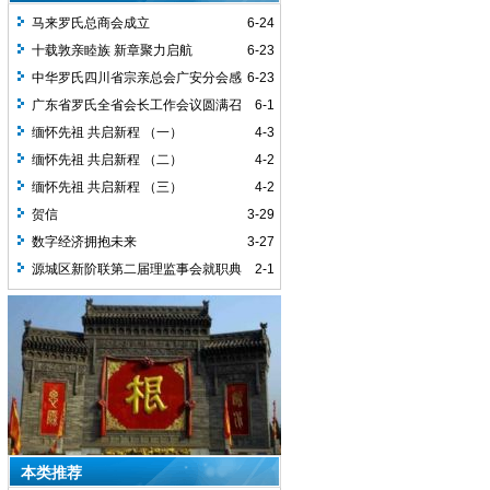
马来罗氏总商会成立
6-24
十载敦亲睦族 新章聚力启航
6-23
中华罗氏四川省宗亲总会广安分会感
6-23
谢词
广东省罗氏全省会长工作会议圆满召
6-1
开
缅怀先祖 共启新程 （一）
4-3
缅怀先祖 共启新程 （二）
4-2
缅怀先祖 共启新程 （三）
4-2
贺信
3-29
数字经济拥抱未来
3-27
源城区新阶联第二届理监事会就职典
2-1
礼圆满举行
本类推荐