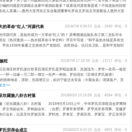
财富最多？关于这个问题相信绝大多数河源人都会回答出同一个名字接下来这个问
小编的问题是河源籍企业家中谁捐款最多？或者说河源首善是谁？不知道如何回答
非此人莫属↓↓↓惠州大亚湾东正实业集团董事长罗佑文罗佑文河源紫金人惠州大亚
大的革命“红人”河源代表
2018/7/9 9:38:53 点击：1649 评论：0
的河源代表，是如何成为一方革命“红人”的？ 原粤赣湘边纵队东江第二支队司令
群在《热河激浪——热水镇革命斗争史料》序言中写道：“和平县热水镇是具有光
。早在1938年春夏之交就有共产党组织、农民协会、抗日自卫队，是和平党组织
而族旺
2018/7/8 17:20:58 点击：13717 评论：0
旺百湖庄村罗氏派衍世系百湖庄罗氏是罗昭远派系，其源流为：罗世—友亮—俊堂
—一怀—法缘—万二郎—增立—先声—奇锦。罗伯清在《百湖庄罗氏族谱》
姓的统称地名，清初，先祖增立公，由兴宁徙迁永安县（今紫金县）清溪落户。至
全文>>
呈坎羅族八卦古村落
2018/6/20 15:16:56 点击：4594 评论：0
徽《呈坎羅族八卦》古村落 2018年6月14日上午，中华罗氏宗亲联谊会罗鹰翔
、罗文伟副会长、罗林副会长、（合肥）罗勇常务理事、罗亨杰常务理事。安徽罗
执行会长，以及呈坎罗族宗亲，罗时杰、罗来宝、罗易宗亲。罗家宝、罗正东等宗
罗氏宗亲会成立
2018/4/23 9:42:23 点击：4851 评论：0