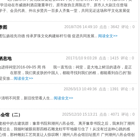
年奖学活动在市威德利酒店隆重举行。原市政协主席陈志干、原市人大副主任曾瑞
学子、会员代表、外出乡贤共一百多人齐集一堂，共同见证这场和平文化发展促
孝图
2018/7/26 14:49:10 点击：3642 评论：0
弘扬祖先功德 传承罗珠文化构建标杆引领 促进共同发展...
阅读全文>>
栖息地
2017/1/10 9:03:28 点击：1415 评论：0
得祠堂2016-09-05 周 伟 我一直笃信：祠堂，是大地上鲜活的遗存，是正
印”。 在那里，我们黄皮肤的中国人，都能寻找到我们的根，都能看到自己的“胎
安放...
阅读全文>>
2026/3/13 10:49:36 点击：1391 评论：0
清明不同景，新旧坟茔看人生...
阅读全文>>
邑会馆（二）
2025/12/10 15:13:21 点击：4071 评论：0
老校中的古建筑群：豫章书院和潮州八邑会馆。 离开豫章书院之后，我来到了潮州
看过去，我顿时被眼前那四根石雕龙柱牢牢地吸引住了！从没有过这种心跳的感
心情，那种雕刻工艺简直让人惊叹啊！潮州八邑会馆旧址图片 广州潮州八邑会馆创