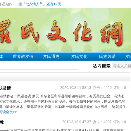
日 星期四
距『七夕情人节』还有12天
体
世界赖罗傅
罗氏通史
罗氏文化
氏族风采
罗
扶贫情
2020/10/8 11:58:13 点击：4490 评论：0
扶贫情作者：民进会员 罗元 革命老区和平县阳明镇梅径村，有秀美的山峦，有清沏
客家文化传承，还有那一群纯朴善良的乡亲。每当太阳升起的时候，围龙屋黛色的
满山翠绿的树木、氤氳漂渺的云雾，构勒出一幅幅岭南早春的山水画卷 。这就是生
阅读全文>>
教
2019/8/18 9:47:37 点击：4007 评论：0
——记河源市和平文化发展促进会2019年奖学活动 8月17日下午，河源市和平文