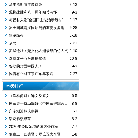
马年清明节主题诗录
3-13
观抗战胜利八十周年阅兵有怀
9-3
梅径村入选“全国民主法治示范村”
1-17
罗子国城是罗氏后裔的重要发源地
9-28
粮溪绿茶
1-18
乡愁
2-21
罗城遗址：楚文化入湘最早的切入点
1-10
之一
拳拳赤子心殷殷扶贫情
10-8
谷歌的封面中国人！
9-3
陕西有个村正宗广东客家话
7-27
本类排行
《渔樵问对》译文及原文
6-5
国家关于协助编好《中国家谱综合目
8-8
录》的通知
广东潮汕林氏宗祠
1-1
话说粮溪绿茶
6-2
2020年公版领域的国内外作家
7-7
豫章二十四先贤：罗氏五大名贤
1-8