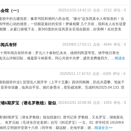
邑会馆（一）
2025/12/10 14:42:15 点击：3722 评论：0
老校中的古建筑群：豫章书院和潮州八邑会馆。“缘分”这东西真令人有惊喜的！当
有怦然心动的感觉，一切都是最好的安排！梦缘相聚 几个月前，我和友人在长堤爱
厅相聚，从窗口俯视下去，那360度的长堤风景全呈现在眼前，好美啊！在欣赏美
年阅兵有怀
2025/9/3 17:03:11 点击：4044 评论：0
八十周年阅兵有怀作者：罗元八十春秋忆未央，雄师列阵震穹苍。铁甲映日寒光
血沃山河铭旧耻，魂凝星斗铸新章。同心共筑中兴梦，盛世龙腾傲四方。...
阅读全
2025/5/11 17:42:53 点击：4269 评论：0
八期初级班作业1.贺望岳八期开学（上平十五删）因诗同楫舞，韵岳共霞攀。笔纵千
弄俳谐趣，临风信手安。挑灯参墨冷，星坠砚池寒。完成时间2025.04.133. 澄
埔6期罗宝（谱名罗教植）疑似
2024/12/31 10:08:39 点击：1053 评论：0
埔6期罗宝（谱名罗教植）疑似投敌01. 谱书记录 罗教植，又名罗宝，湖南新化
生。 有罗元鲲（毛泽东历史老师）自写《闲话罗宝》一文。02. 求学经历 1918年8
读湖南民立明德学堂第十六班（同学有：鄢远猷，史地学家；谢...
阅读全文>>