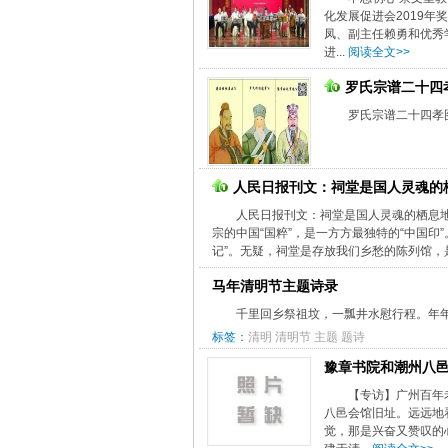
化发展促进会2019
凤、副主任赖勇和优秀
进...
阅读全文>>
罗氏宗谱二十四
罗氏宗谱二十四孝图
人民日报刊文：祠堂是国人灵魂的
人民日报刊文：祠堂是国人灵魂的栖息地进
宗的中国“国粹”，是一方方最独特的“中国
记”。无疑，祠堂是存放我们乡愁的陈列馆，是
马年清明节主题诗录
千里回乡祭祖坟，一瓢井水慰行程。年年
标签：
清明
清明节
主题
题诗
豫章书院和潮州八
【专访】广州百年
八邑会馆旧址。远远地
觉，那是兴奋又赞叹的