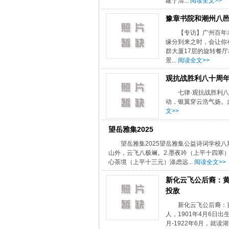
建于清...
阅读全文>>
豫章书院和潮州八
【专访】广州百年
缘分到来之时，会让你
群大厦17层的旋转餐
景...
阅读全文>>
观抗战胜利八十周
七律·观抗战胜利
动，银翼穿云浩气扬。
文>>
望岳雅集2025
望岳雅集2025望岳雅集公益诗词学校
山外，云飞八极斓。2.墨夜吟（上平十四寒）昔
心茶境（上平十三元）涤虑远...
阅读全文>>
新化云飞公后裔：黄
投敌
新化云飞公后裔：黄
人，1901年4月6日出
月-1922年6月，就