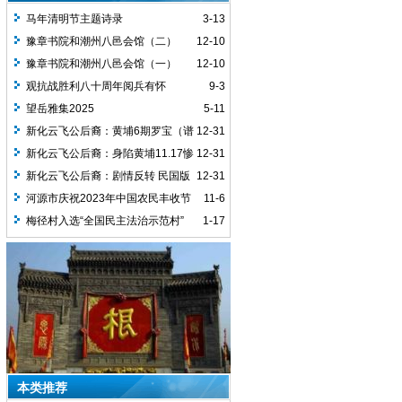
马年清明节主题诗录
3-13
豫章书院和潮州八邑会馆（二）
12-10
豫章书院和潮州八邑会馆（一）
12-10
观抗战胜利八十周年阅兵有怀
9-3
望岳雅集2025
5-11
新化云飞公后裔：黄埔6期罗宝（谱
12-31
名罗教植）疑似投敌
新化云飞公后裔：身陷黄埔11.17惨
12-31
案的 罗宝/罗教植
新化云飞公后裔：剧情反转 民国版
12-31
金无怠
河源市庆祝2023年中国农民丰收节
11-6
梅径村入选“全国民主法治示范村”
1-17
本类推荐