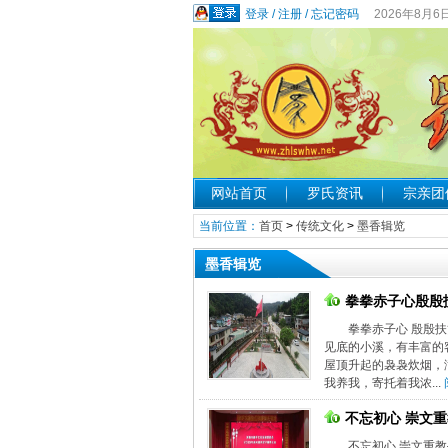
登录
/
注册
/
忘记密码
2026年8月6
网站首页
罗氏资讯
宗亲团
当前位置：
首页
>
传统文化
>
墨香辑览
墨香辑览
拳拳赤子心殷殷
拳拳赤子心 殷殷
见底的小溪，有丰富的
屋顶升起的袅袅炊烟，
我养我，寄托着我浓...
不忘初心 崇文重
不忘初心 崇文重教