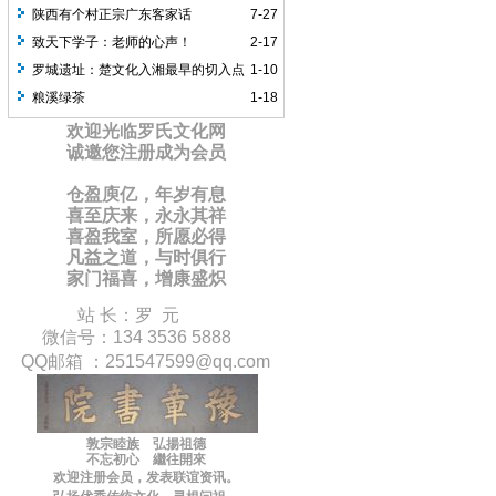
陕西有个村正宗广东客家话
7-27
致天下学子：老师的心声！
2-17
罗城遗址：楚文化入湘最早的切入点
1-10
之一
粮溪绿茶
1-18
欢迎光临罗氏文化网
诚邀您注册成为会员
仓盈庾亿，年岁有息
喜至庆来，永永其祥
喜盈我室，所愿必得
凡益之道，与时俱行
家门福喜，增康盛炽
站 长：罗 元
微信号：134 3536 5888
QQ邮箱 ：
251547599
@qq.com
敦宗睦族 弘揚祖德
不忘初心 繼往開來
欢迎注册会员，
发表联谊
资讯
。