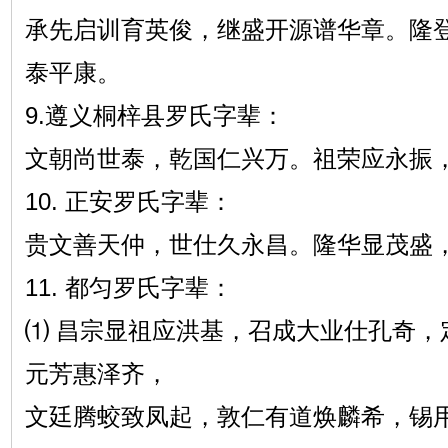
承先启训育英俊，继盛开源谱华章。隆
泰平康。
9.遵义桐梓县罗氏字辈：
文朝尚世泰，乾国仁兴万。祖荣应永振
10. 正安罗氏字辈：
贵文善天仲，世仕久永昌。隆华显茂盛
11. 都匀罗氏字辈：
⑴ 昌宗显祖应洪基，召成大业仕孔奇，
元芳惠泽齐，
文廷腾蛟致凤起，敦仁有道焕麟希，锡