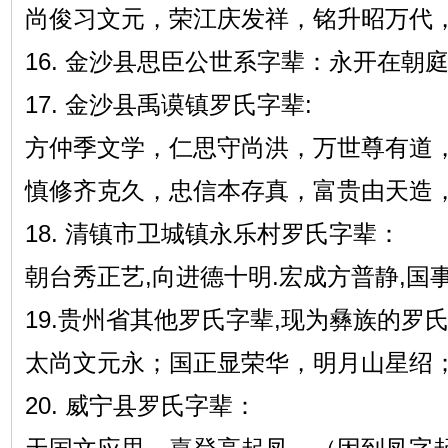
尚俊习文元，荣江庆发祥，铭升昭万代
16. 金沙县思臣公世系字辈：永开在朝
17. 金沙县禹谟镇罗氏字辈:
方仲季文学，仁思守尚洪，万世尊有道
慎修齐克久，忠信本存真，富贵由天造
18. 清镇市卫城镇永乐村罗氏字辈：
朝台秀正艺,向进德十明.宏成方普静,国事
19.贵州省其他罗氏字辈,现为彝族的罗
太尚文元永；国正显荣华，明月山星绍
20. 威宁县罗氏字辈：