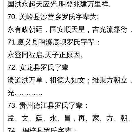
国洪永起天应光,明登兆建万里祥.
70. 关岭县沙营乡罗氏字辈为:
永有政朝廷，国安顺天星，吉光流露衍
71.遵义县鸭溪底坝罗氏字辈：
永登同福启,天子正原因。
72. 安龙县罗氏字辈
溃道洪万单，祖德大如文；维秉方朝立
光…………
73. 贵州德江县罗氏字辈：
孟、文、廷、永、昌，再、家、方、朝
74．桐梓县罗氏字辈：