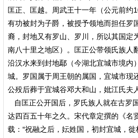
匡正、匡越。周武王十一年（公元前约1
有功被封为子爵，被授予领地而担任罗
裔，封地又有罗山、罗川，所以其国定
南八十里之地区）。匡正公带领氏族人
沿汉水来到封地鄢（今湖北宜城市境内
城。罗国属于周王朝的属国，宜城市现
公殁后葬于宜城谷邓大和山，妣江氏夫
自匡正公开国后，罗氏族人就在古罗国
达四百五十年之久。宋代章定撰的《名
载：“祝融之后，妘姓国，初封宜城，徙