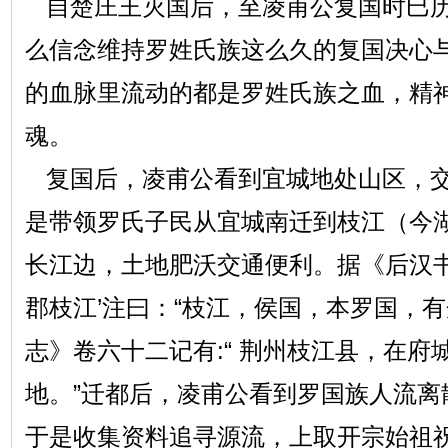
自楚庄王灭国后，至凌甫公复国时巳历
么信念维持罗姓氏族这么久的复国决心
的血脉里流动的都是罗姓氏族之血，精
魂。
复国后，凌甫公看到宜城地处山区，交
是带领罗氏子民从宜城南迁到枝江（今
长江边，土地肥沃交通便利。据《后汉书
郡枝江’注曰：“枝江，侯国，本罗国，有
志》卷六十二记有:“ 荆州枝江县，在
地。”迁都后，凌甫公看到罗国族人流离
于是收集资料追寻源流，上取开宗始祖