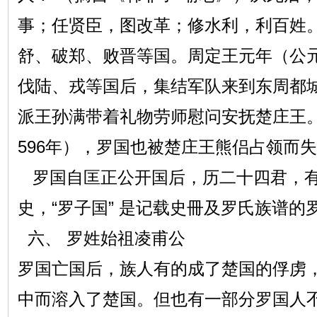
事；任贤臣，图改革；修水利，利百姓
舒、破郑、败晋等国。周定王元年（公元
伐陆、戎等国后，集结军队来到东周都
派王孙满带着礼物劳师慰问安抚楚庄王
596年），罗国也被楚庄王熊侣占领而
罗国自匡正公开国后，历二十四君，有
史，“罗子国” 是记载史冊及罗氏族谱的
六、 罗姓始祖凌甫公
罗国亡国后，族人有的成了楚国的俘虏
中而溶入了楚国。但也有一部分罗国人