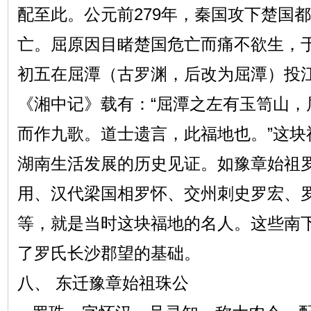
配至此。公元前279年，秦国攻下楚国
亡。屈原因目睹楚国危亡而痛不欲生，于
初五在屈潭（古罗渊，后改为屈潭）投
《湘中记》载有：“屈潭之左有玉笥山，
而作九歌。道士遗言，此福地也。”这块
湖南生活发展的历史见证。如豫章始祖
用、汉代梁国相罗怀、交州刺史罗宏、
等，就是当时这块福地的名人。这些南
了罗氏长沙郡望的基础。
八、 东迁豫章始祖珠公