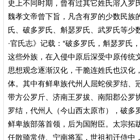
史上不同时期，曾有过其它姓氏溶入罗
魏孝文帝曾下旨，凡含有罗的少数民族
氏、破多罗氏、斛瑟罗氏、武罗氏等少
·官氏志》记载：“破多罗氏，斛瑟罗氏
这些外族，在入侵中原后深受中原传统
思想观念逐渐汉化，干脆连姓氏也汉化
体。其中有鲜卑族代州人屈蛇侯罗结、
带方公罗斤、济南王罗拔、南阳郡公罗
罗结，代州人（今山西太原市），破多罗
鲜卑族部落首领，后为国附臣。太宗拓跋嗣
任散骑常侍、宁南将军，世祖初迁侍中