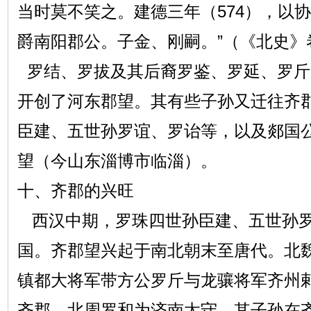
当时莫不笑之。建德三年（574），以
爵南阳郡公。子金、刚嗣。”（《北史》
罗结、罗拔及其后裔罗鉴、罗延、罗斤
开创了河东郡望。其有些子孙又迁往齐
臣建、五世孙罗谊、罗诒等，以及郯国
望（今山东淄博市临淄）。
十、齐郡的兴旺
西汉中期，罗珠四世孙臣建、五世孙罗
国。齐郡望兴起于南北朝末至唐代。北
镇都大将军带方公罗斤与龙骧将军齐州
齐郡。北周罗和为济南太守，其子孙在