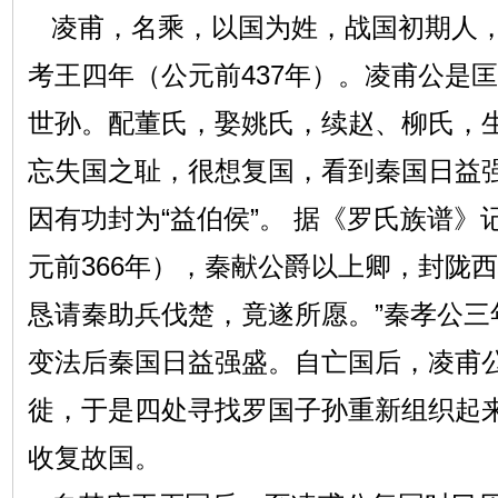
凌甫，名乘，以国为姓，战国初期人，
考王四年（公元前437年）。凌甫公是匡
世孙。配董氏，娶姚氏，续赵、柳氏，
忘失国之耻，很想复国，看到秦国日益
因有功封为“益伯侯”。 据《罗氏族谱》
元前366年），秦献公爵以上卿，封陇
恳请秦助兵伐楚，竟遂所愿。”秦孝公三年(
变法后秦国日益强盛。自亡国后，凌甫
徙，于是四处寻找罗国子孙重新组织起
收复故国。