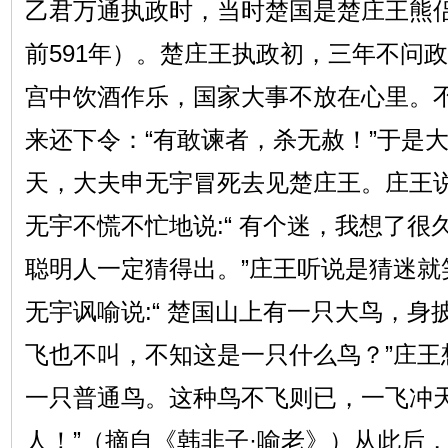
乙君万通执政时，当时楚国是楚庄王熊侣
前591年）。楚庄王执政初，三年不问
宫中饮酒作乐，国家大事不放在心里。
来还下令：“有敢谏者，杀无赦！”于是
天，大夫申无宇冒死去见楚庄王。庄王说:
无宇不慌不忙地说:“ 有个迷，我想了
聪明人一定猜得出。”庄王听说是猜迷就笑
无宇讽喻说:“ 楚国山上有一只大鸟，
飞也不叫，不知这是一只什么鸟？”庄王想
一只普通鸟。这种鸟不飞则已，一飞冲天
人！”（摘自《韩非子·喻老》）从此后