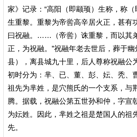
家》记录：“高阳（即颛顼）生称，称（
生重黎。重黎为帝喾高辛居火正，甚有
曰祝融。……（帝喾）诛重黎，而以其
正，为祝融。”祝融年老去世后，葬于幽
县），离县城九十里，后人尊称祝融公
初时分为：芈、已、董、彭、妘、秃、
祖先为芈姓，是穴熊氏的一个支系，与
腾。据载，祝融公第五世孙和仲，字宣
为妘姓。因此，芈姓之祖是楚国人的祖
先。