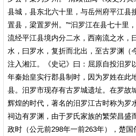
县城，县东北六十里，与岳州府平江县
置县，梁置罗州。”“汩罗江在县七十里
流经平江县境内分二水，西南流之水，
水，曰罗水，复折而北出，至古罗渊（
注入湘江。《史记》曰：屈原自投汨罗以
年秦始皇实行郡县制时，因为罗姓在此
县。汨罗市现存有古罗城遗址。在罗故
辉煌的时代，著名的汨罗江古时称为罗
祠边有罗渊，由于罗氏家族的繁荣昌盛
政时（公元前298年一前263年），楚