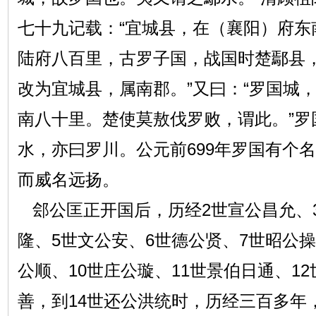
七十九记载：“宜城县，在（襄阳）府东
陆府八百里，古罗子国，战国时楚鄢县
改为宜城县，属南郡。”又曰：“罗国城
南八十里。楚使莫敖伐罗败，谓此。”罗
水，亦曰罗川。公元前699年罗国有个
而威名远扬。
郐公匡正开国后，历经2世宣公昌允、
隆、5世文公安、6世德公贤、7世昭公操
公顺、10世庄公璇、11世景伯日通、12
善，到14世还公洪统时，历经三百多年