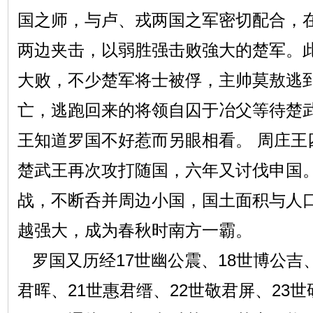
国之师，与卢、戎两国之军密切配合，
两边夹击，以弱胜强击败強大的楚军。
大败，不少楚军将士被俘，主帅莫敖逃
亡，逃跑回来的将领自囚于冶父等待楚
王知道罗国不好惹而另眼相看。 周庄王
楚武王再次攻打随国，六年又讨伐申国
战，不断呑并周边小国，国土面积与人
越强大，成为春秋时南方一霸。
罗国又历经17世幽公震、18世博公吉、
君晖、21世惠君缙、22世敬君屏、23世