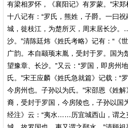
有梁相罗怀，《襄阳记》有罗蒙。”宋郑
十八记有：“罗氏，熊姓，子爵。一曰祝
城，徙枝江，为楚所灭，周末居长沙。
沙。”清陈廷炜《姓氏考略》记有：“《
广韵。本自颛顼末胤，受封于罗。国为
望豫章、长沙。”又云：“罗国，即房州
氏。”宋王应麟《姓氏急就篇》记载：“
今房州也。子孙以为氏。”宋邵恩《姓解
裔，受封于罗国，今房陵也，子孙以国为
经注》云：“夷水……历宜城西山，谓之
城，故罗国也。夷又谓之鄢水。”清顾祖