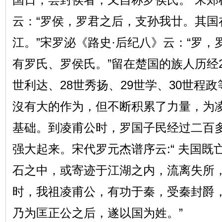
云：“罗侯，罗君之后，支孙我廿。其国
江。”宋罗泌《路史·后纪八》云：“罗
有罗氏、罗侯氏。”留在楚国的族人历经2
世利达、28世秀扬、29世学、30世程
沒有大的作为，但不断积累了力量，为
基础。到凌甫公时，罗国子民经过二百
强大起来。宋代罗元杰谱序云:“ 夫国
石之中，或寄迹于江湖之内，流离失所
时，我祖凌甫公，有功于秦，受秦封爵
乃为匡正公之后，遂以国为姓。”