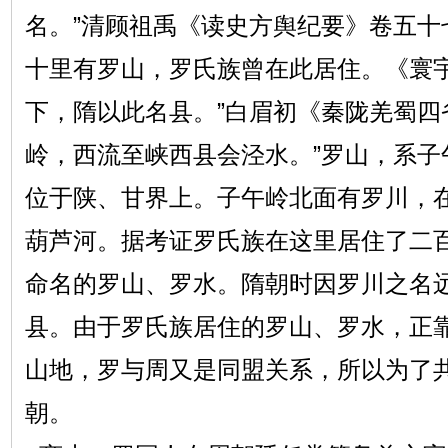
名。”清顾祖禹《读史方舆纪要》卷五十
十里有罗山，罗氏族曾在此居住。《寰
下，隋以此名县。”白眉初《秦陇羌蜀四
岭，西流至峡西县会泾水。”罗山，系子
位于陕、甘界上。子午岭北面有罗川，
葫芦河。据考证罗氏族在这里居住了二
命名的罗山、罗水。隋朝时因罗川之名
县。由于罗氏族居住的罗山、罗水，正
山地，罗与周又是同盟关系，所以为了
朝。