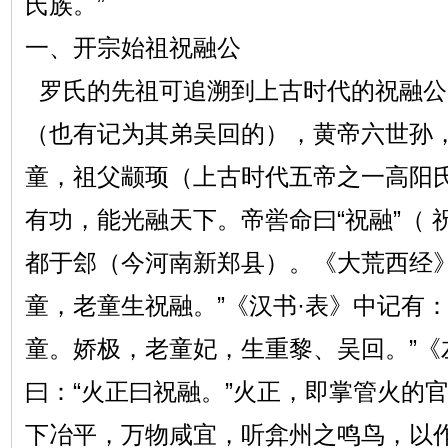
氏族。”
一、开宗始祖祝融公
罗氏的先祖可追溯到上古时代的祝融公
（也有记为其弟吴回的），黄帝六世孙
童，祖父颛顼（上古时代五帝之一高阳
有功，能光融天下。帝喾命曰“祝融”（
都于郐（今河南新郑县）。《大荒西经》
童，老童生祝融。”《汉书·表》中记有
童。娇极，老童妃，生重黎、吴回。”《
曰：“火正曰祝融。”火正，即掌管火的
下冶平，万物咸宜，听弇州之鸣鸟，以作