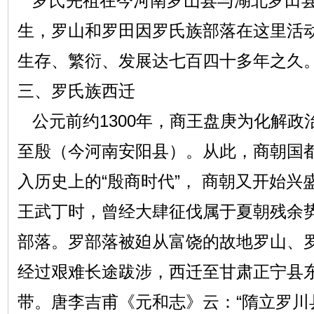
罗氏先祖在今河南罗山县与湖北罗田县
生，罗山和罗田因罗氏族部落在这里活
生存、繁衍、发展达七百四十多年之久
三、罗氏族西迁
公元前约1300年，商王盘庚为化解政
至殷（今河南安阳县）。从此，商朝国
入历史上的“殷商时代”， 商朝又开始兴盛
王武丁时，曾经大肆征伐属于夏朝残余
部落。罗部落被廹从富饶的故地罗山、
经过艰难长途跋涉，西迁至甘肃正宁县
带。唐李吉甫《元和志》云：“隋立罗川