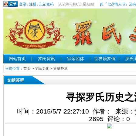
登录
/
注册
/
忘记密码
2026年8月6日 星期四
距『七夕情人节』还有
网站首页
罗氏资讯
宗亲团体
世界赖罗傅
罗氏
当前位置：
首页
>
罗氏文化
>
文献荟萃
文献荟萃
寻探罗氏历史之
时间：2015/5/7 22:27:10 作者： 
2695
评论：
0