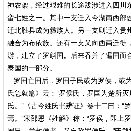
神农架，经过艰难的长途跋涉进入四川
蛮七姓之一。其中一支迁入今湖南西部
迁北胜县成为彝族人。另一支则迁入贵
融合为布依族。还有一支又向西南迁徙
游，建立了罗斛国。后来吞并了暹国而
泰国的一部分。
罗国亡国后，罗国子民或为罗侯，或为
氏急就篇》云：“罗侯氏，罗国为楚所灭
氏。”《古今姓氏书辨证》卷十二曰：“
焉。”宋邵恩《姓解》称：“罗侯，即上
国日，尝封侯者，又自称罗侯氏。”宋郑