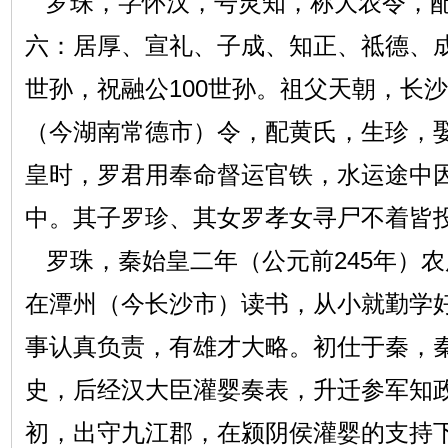
罗珠，字怀汉，号灵知，称大农令，配
六：居厚、宣礼、子成、知正、祗德、成
世孙，祝融公100世孙。祖父天朝，长
（今湖南常德市）令，配黄氏，生珍，
皇时，罗君用奉命督运官铁，水运途中
中。其子罗珍、其女罗孝女寻尸不着皆
罗珠，秦始皇二年（公元前245年）
在潭州（今长沙市）读书，从小就勤学
事认真负责，有雄才大略。初仕于秦，
史，后经汉大臣灌婴奏表，升迁参军知
初，出守九江郡，在颍阴侯灌婴的支持