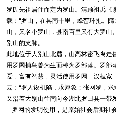
罗氏先祖居住而定为罗山。清顾祖禹《
载：“罗山，在县南十里，峰峦环抱。隋
山，又名小罗山，县南百里又有大罗山。
别山的支脉。
此地位于大别山北麓，山高林密飞禽走
用罗网捕鸟兽为生而称为罗部落。罗部
爱，富有智慧，灵活使用罗网。汉桓宽《
云：“罗人设机陷，求犀象；张网罗，求
又沿着大别山往南向今湖北罗田县一带
罗网的发明使用，是原始社会后期社会