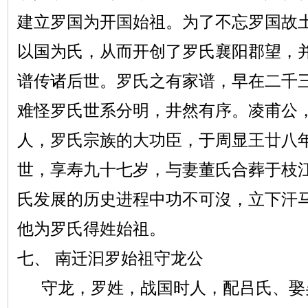
建立罗国为开国始祖。为了不忘罗国故
以国为氏，从而开创了罗氏襄阳郡望，
谱传诸后世。罗氏之有家谱，早在二千
难怪罗氏世系分明，井然有序。凌甫公
人，罗氏宗族的大功臣，于周显王廿八年
世，享寿九十七岁，与妻董氏合葬于枝
氏发展的历史进程中功不可沒，立下汗
他为罗氏得姓始祖。
七、 南迁汩罗始祖守龙公
守龙，罗姓，战国时人，配吕氏、娶