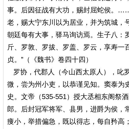
事。后因征战有大功，赐封屈蛇侯。……
老，赐大宁东川以为居业，并为筑城，
朝廷每有大事，驿马询访焉。生子八：
斤、罗敦、罗拔、罗盖、罗云，享寿一
贞。”（《魏书》卷四十四）
罗协，代郡人（今山西太原人），叱罗
微，尝为州小吏，以恭谨见知。窦泰为
史。文帝（535-551）授大丞相东阁
郎。后封冠军将军、县男，进爵为侯，常
痩小，举措偏急，既以得志，每自矜高