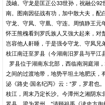
茂岫。守龙是匡正公33世孙，祝融公9
南。图南因征战有功，加中散大夫，配
守龙、守凤、守凰、守连。周慎静王元年
怀王熊槐看到罗氏族人又強大起来，对
岂容他人鼾睡，于是强令守龙、守凤兄
枝江南迁至罗县（今湖南汨罗县
罗县位于湖南东北部，西临南洞庭湖，
之间的过渡地带，地势平坦土地肥沃，
泌《路史·国名纪丙》云：“罗，罗君也
枝江，周末乃定长沙。今潭州之湘阴东
罗县，梁为罗州。”清顾祖禹《读史方舆