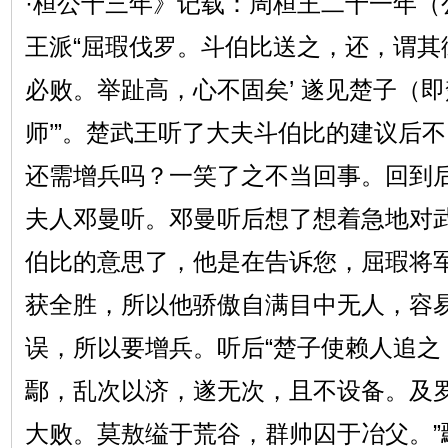
·桓公十三年》记载：周桓王二十一年（
王派“屈瑕伐罗。斗伯比送之，还，谓其
必败。举趾高，心不固矣’ 遂见楚子（即
师’”。楚武王听了大夫斗伯比的建议后
还需增兵吗？一笑了之不当回事。回到
夫人邓曼听。邓曼听后想了想着急地对
伯比的意思了，他是在告诉您，屈瑕将
获全胜，所以他骄傲自满目中无人，容
误，所以要增兵。听后“楚子使赖人追之
鄢，乱次以济，遂无次，且不设备。及
大败。莫敖缢于荒谷，群帅囚于冶父。”