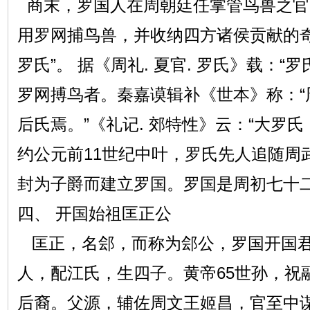
商末，罗国人在周朝廷任掌管鸟兽之官
用罗网捕鸟兽，并收纳四方诸侯贡献的奇
罗氏”。 据《周礼. 夏官. 罗氏》载：“
罗网搏鸟者。秦嘉谟辑补《世本》称：“
后氏焉。”《礼记. 郊特性》云：“大罗
约公元前11世纪中叶，罗氏先人追随周
封为子爵而建立罗国。罗国是周初七十
四、 开国始祖匡正公
匡正，名郐，而称为郐公，罗国开国君
人，配江氏，生四子。黄帝65世孙，祝
后裔。父源，辅佐周文王姬昌，官至中