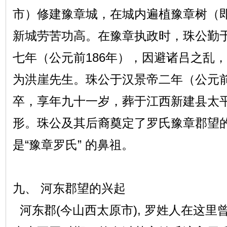
市）修建豫章城，在城内遍植豫章树（
新城劳苦功高。在豫章执政时，珠公勤
七年（公元前186年），因避诸吕之乱
为洪崖先生。珠公于汉景帝二年（公元前
卒，享年九十一岁，葬于江西新建县太
形。珠公及其后裔奠定了罗氏豫章郡望
是“豫章罗氏” 的鼻祖。
九、 河东郡望的兴起
河东郡(今山西太原市), 罗姓人在这里