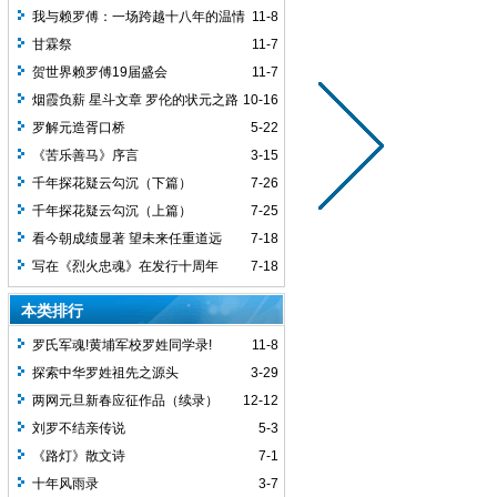
我与赖罗傅：一场跨越十八年的温情
11-8
回望
甘霖祭
11-7
贺世界赖罗傅19届盛会
11-7
烟霞负薪 星斗文章 罗伦的状元之路
10-16
罗解元造胥口桥
5-22
《苦乐善马》序言
3-15
千年探花疑云勾沉（下篇）
7-26
千年探花疑云勾沉（上篇）
7-25
看今朝成绩显著 望未来任重道远
7-18
写在《烈火忠魂》在发行十周年
7-18
本类排行
罗氏军魂!黄埔军校罗姓同学录!
11-8
探索中华罗姓祖先之源头
3-29
两网元旦新春应征作品（续录）
12-12
刘罗不结亲传说
5-3
《路灯》散文诗
7-1
十年风雨录
3-7