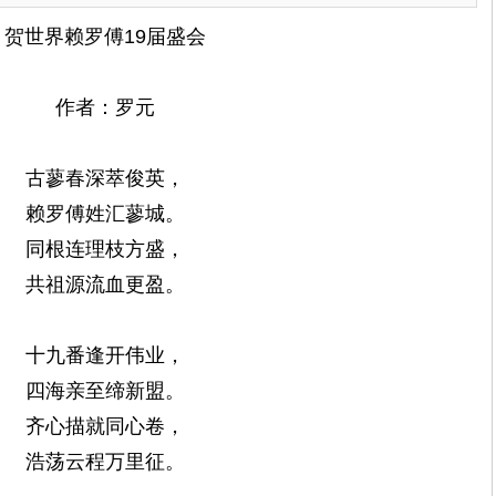
贺世界赖罗傅19届盛会
作者：罗元
古蓼春深萃俊英，
赖罗傅姓汇蓼城。
同根连理枝方盛，
共祖源流血更盈。
十九番逢开伟业，
四海亲至缔新盟。
齐心描就同心卷，
浩荡云程万里征。