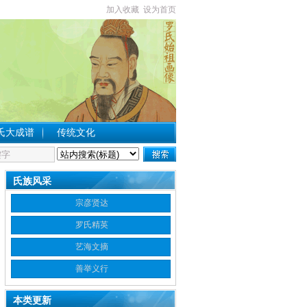
加入收藏
设为首页
氏大成谱
传统文化
氏族风采
宗彦贤达
罗氏精英
艺海文摘
善举义行
本类更新