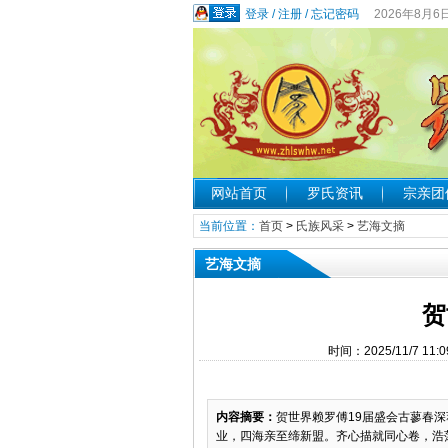
登录
/
注册
/
忘记密码
2026年8月6
网站首页
罗氏资讯
宗亲团
当前位置：
首页
>
氏族风采
>
艺海文摘
艺海文摘
贺
时间：2025/11/7 
内容摘要：
贺世界赖罗傅19届盛会古蓼春
业，四海亲至缔新盟。齐心描就同心卷，浩荡云