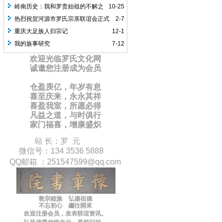
岭南历史：我和罗贵始祖的不解之
10-25
缘
热烈祝贺河源市罗氏宗亲联谊会正式
2-7
成立
重庆大足族人归宗记
12-1
我的族事研究
7-12
欢迎光临罗氏文化网
诚邀您注册成为会员
仓盈庾亿，年岁有息
喜至庆来，永永其祥
喜盈我室，所愿必得
凡益之道，与时俱行
家门福喜，增康盛炽
站 长：罗 元
微信号：134 3536 5888
QQ邮箱 ：
251547599
@qq.com
敦宗睦族 弘揚祖德
不忘初心 繼往開來
欢迎注册会员，
发表联谊
资讯
。