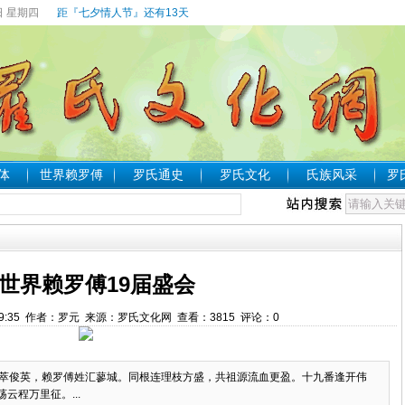
日 星期四
距『七夕情人节』还有13天
体
世界赖罗傅
罗氏通史
罗氏文化
氏族风采
罗
世界赖罗傅19届盛会
11:09:35 作者：罗元 来源：罗氏文化网 查看：
3815
评论：
0
深萃俊英，赖罗傅姓汇蓼城。同根连理枝方盛，共祖源流血更盈。十九番逢开伟
程万里征。...