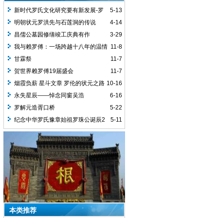
新时代罗氏文化研究要有新发展-罗
5-13
义贤
明朝状元罗洪先与石莲洞的传说
4-14
昌儒公墓园修缮竣工庆典有作
3-29
我与赖罗傅：一场跨越十八年的温情
11-8
回望
甘霖祭
11-7
贺世界赖罗傅19届盛会
11-7
烟霞负薪 星斗文章 罗伦的状元之路
10-16
永失星辰——悼念同窗吴浩
6-16
罗解元造胥口桥
5-22
纪念中华罗氏豫章始祖罗珠公诞辰2
5-11
本类推荐