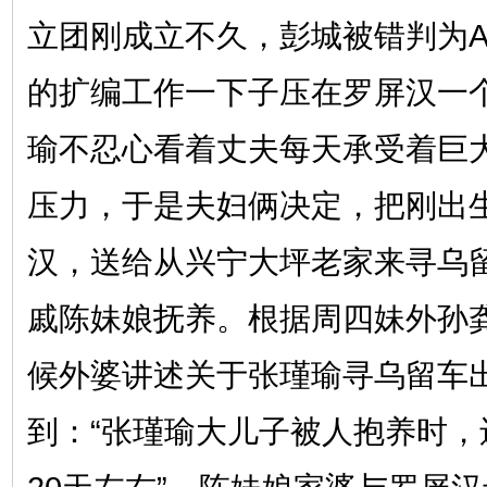
立团刚成立不久，彭城被错判为A
的扩编工作一下子压在罗屏汉一
瑜不忍心看着丈夫每天承受着巨
压力，于是夫妇俩决定，把刚出
汉，送给从兴宁大坪老家来寻乌
戚陈妹娘抚养。根据周四妹外孙
候外婆讲述关于张瑾瑜寻乌留车
到：“张瑾瑜大儿子被人抱养时，