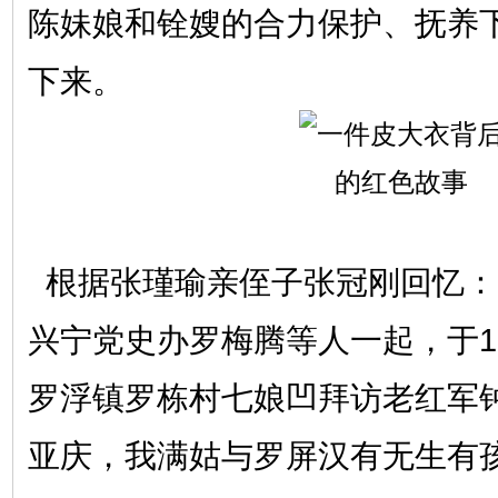
陈妹娘和铨嫂的合力保护、抚养
下来。
根据张瑾瑜亲侄子张冠刚回忆：
兴宁党史办罗梅腾等人一起，于1
罗浮镇罗栋村七娘凹拜访老红军
亚庆，我满姑与罗屏汉有无生有