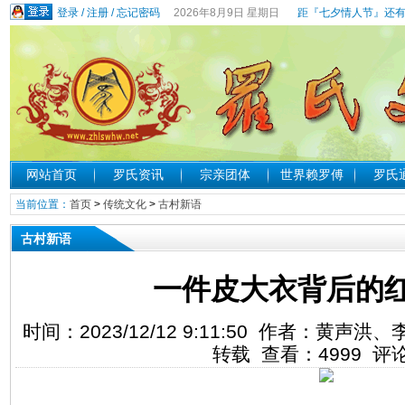
登录
/
注册
/
忘记密码
2026年8月9日 星期日
距『七夕情人节』还有
网站首页
罗氏资讯
宗亲团体
世界赖罗傅
罗氏
当前位置：
首页
>
传统文化
>
古村新语
古村新语
一件皮大衣背后的
时间：2023/12/12 9:11:50 作者：黄
转载 查看：
4999
评