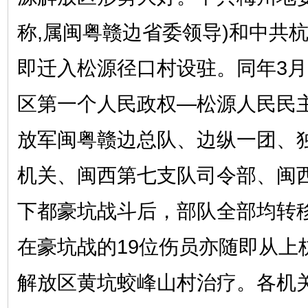
称,属闽粤赣边省委领导)和中共
即迁入松源径口村设驻。同年3月
区第一个人民政权—松源人民民
放军闽粤赣边总队、边纵一团、
机关、闽西第七支队司令部、闽
下都豪坑战斗后，部队全部均转
在豪坑战的19位伤员亦随即从上
解放区黄坑蛟峰山村治疗。各机