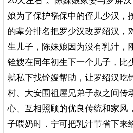
20天左右”。陈妹娘家婆与罗屏
娘为了保护襁保中的侄儿少汉，
的辈分排名把罗少汉改罗绍汉，
生儿子，陈妹娘因为没有乳汁，
铨嫂在同年初生下一个儿子，比
就私下找铨嫂帮助，让罗绍汉吃
村、大安围祖屋兄弟子叔之间传
心、互相照顾的优良传统和家风
子喂奶时，宁可把乳汁节省下来