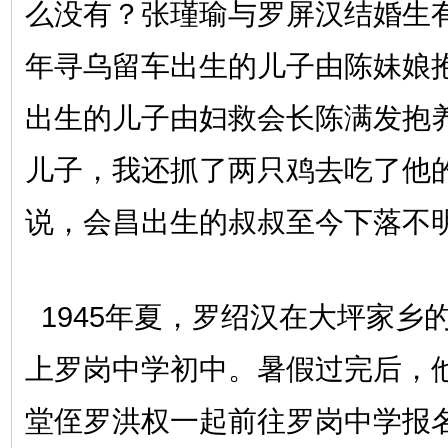
么没有？张瑾瑜与罗屏汉结婚生有
年寻乌留车出生的儿子由陈妹娘抱
出生的儿子由妇救会长陈满发抱
儿子，我还抓了两只鸡去吃了他的
说，会昌出生的叔叔至今下落不
1945年夏，罗绍汉在大坪家乡
上罗岗中学初中。暑假过完后，
堂侄罗洪权一起前往罗岗中学报