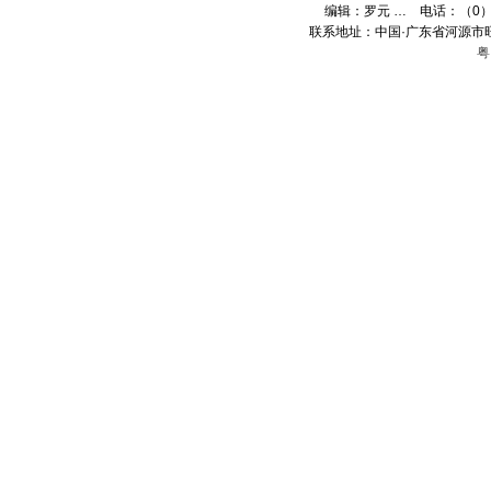
编辑：
罗元 …
电话：（0）13
联系地址：中国·广东省河源市旺
粤