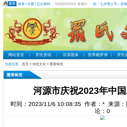
登录
/
注册
/
忘记密码
2026年8月9日 星期日
距『七夕情人节』还有
网站首页
罗氏资讯
宗亲团体
世界赖罗傅
罗氏
当前位置：
首页
>
传统文化
>
墨香辑览
墨香辑览
河源市庆祝2023年中
时间：2023/11/6 10:08:35 作者：* 
论：
0