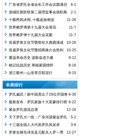
广东省罗氏全省会长工作会议圆满召
6-1
开
源城区新阶联第二届理监事会就职典
2-1
礼圆满举行
十载栉风沐雨, 十载血脉相连
11-26
世界赖罗傅第十九届大会资讯
11-7
世界赖罗傅十九届大会花絮
11-7
首届罗珠文化节暨祭祀大典圆满成
10-26
功
首届罗珠文化节暨招商推介会胜利
10-25
召开
重温革命历史 汲取奋进力量
9-12
铭记抗战历史 厚植家国情怀
8-16
浙江衢州—山东枣庄联谊行
8-15
本类排行
罗氏威武！新中国竟出了29位开国将
6-30
军，罗家人顶起！
最新发布：罗氏家族十大富豪排行榜
6-22
紫金罗氏源流总谱
12-16
天下罗氏大一统：广东河源紫金罗氏
5-2
迁徙源流记
十三届全国人大代表罗氏风采录
3-6
罗家女婿毛泽东及元配夫人罗一秀
12-27