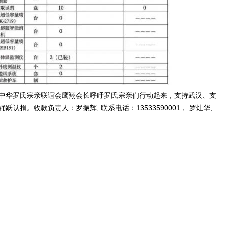
中华罗氏宗亲联谊会鹰翔会长呼吁罗氏宗亲们行动起来，支持武汉、支
捐。收款负责人：罗振辉, 联系电话：13533590001， 罗灶华, 