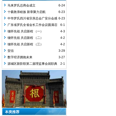
马来罗氏总商会成立
6-24
十载敦亲睦族 新章聚力启航
6-23
中华罗氏四川省宗亲总会广安分会感
6-23
谢词
广东省罗氏全省会长工作会议圆满召
6-1
开
缅怀先祖 共启新程 （一）
4-3
缅怀先祖 共启新程 （二）
4-2
缅怀先祖 共启新程 （三）
4-2
贺信
3-29
数字经济拥抱未来
3-27
源城区新阶联第二届理监事会就职典
2-1
礼圆满举行
本类推荐