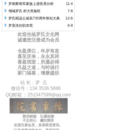
罗炳辉将军家族上源世系分析
11-4
增城罗氏 村大而族旺
7-8
罗氏昭远公诞辰735周年祭祀大典
12-6
罗晃浩任职东莞
6-9
欢迎光临罗氏文化网
诚邀您注册成为会员
仓盈庾亿，年岁有息
喜至庆来，永永其祥
喜盈我室，所愿必得
凡益之道，与时俱行
家门福喜，增康盛炽
站 长：罗 元
微信号：134 3536 5888
QQ邮箱 ：
251547599
@qq.com
敦宗睦族 弘揚祖德
不忘初心 繼往開來
欢迎注册会员，
发表联谊
资讯
。