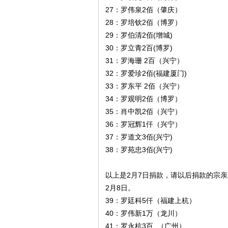
27：罗伟泉2佰（肇庆）

28：罗培钦2佰（博罗）

29：罗伯清2佰(增城)

30：罗立青2百(博罗)

31：罗海珊 2百（兴宁）

32：罗爱珍2佰(福建厦门)

33：罗东平 2佰（兴宁）

34：罗观明2佰（博罗）

35：肖中凯2佰（兴宁）

36：罗冠辉1仟（兴宁）

37：罗道文3佰(兴宁)

38：罗苑忠3佰(兴宁)

以上是2月7日捐款，请以后捐款的宗
2月8日。

39：罗廷科5仟（福建上杭）

40：罗伟新1万（龙川）

41：罗永杭3百  （广州）
