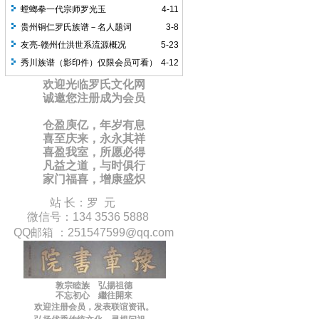
螳螂拳一代宗师罗光玉
4-11
贵州铜仁罗氏族谱－名人题词
3-8
友亮-赣州仕洪世系流源概况
5-23
秀川族谱（影印件）仅限会员可看）
4-12
欢迎光临罗氏文化网
诚邀您注册成为会员
仓盈庾亿，年岁有息
喜至庆来，永永其祥
喜盈我室，所愿必得
凡益之道，与时俱行
家门福喜，增康盛炽
站 长：罗 元
微信号：134 3536 5888
QQ邮箱 ：
251547599
@qq.com
敦宗睦族 弘揚祖德
不忘初心 繼往開來
欢迎注册会员，
发表联谊
资讯
。