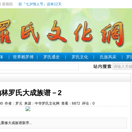
日 星期四
距『七夕情人节』还有12天
体
世界赖罗傅
罗氏通史
罗氏文化
氏族风采
罗
柏林罗氏大成族谱－2
2:10:40 作者：罗元 来源：中华罗氏文化网 查看：
6872
评论：
0
修大成族谱新序...