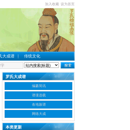
加入收藏
设为首页
氏大成谱
传统文化
罗氏大成谱
编纂简讯
谱谍选载
各地族谱
网络大成
本类更新