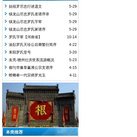
始祖罗尽忠行述遗文
5-29
镇龙山尽忠罗氏老谱序录
5-29
镇龙山尽忠罗氏字辈
5-29
镇龙山尽忠罗氏家谱序
5-29
罗氏字辈【河南省】
10-14
渝彭罗氏天珍公后裔繁衍简序
4-22
耒阳罗氏堂号
3-20
友亮-赣州仕洪世系流源概况
5-23
都匀市豫章赢潍公宗支谱序
4-15
螳螂拳一代宗师罗光玉
4-11
本类推荐