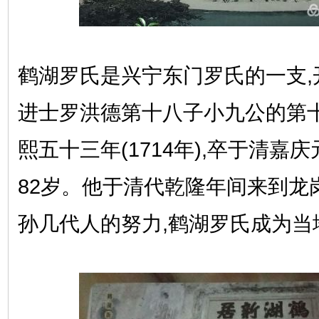
鹤湖罗氏是兴宁东门罗氏的一支,
进士罗洪德第十八子小九公的第十
熙五十三年(1714年),卒于清嘉庆元
82岁。他于清代乾隆年间来到龙
孙几代人的努力,鹤湖罗氏成为当