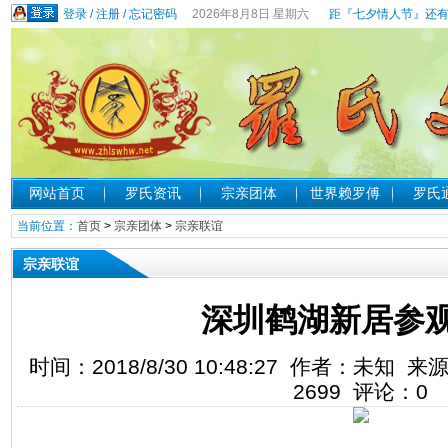
登录
/
注册
/
忘记密码
2026年8月8日 星期六
距『七夕情人节』还有
网站首页
罗氏资讯
宗亲团体
世界赖罗傅
罗氏
当前位置：
首页
>
宗亲团体
>
宗亲联谊
宗亲联谊
深圳鹤湖新居参
时间：2018/8/30 10:48:27 作者：未
2699
评论：
0