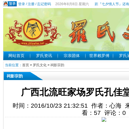
登录
/
注册
/
忘记密码
2026年8月8日 星期六
距『七夕情人节』还有
网站首页
罗氏资讯
宗亲团体
世界赖罗傅
罗氏
当前位置：
首页
>
罗氏文化
>
祠影宗韵
祠影宗韵
广西北流旺家场罗氏孔佳
时间：2016/10/23 21:32:51 作者：
看：
57
评论：
0