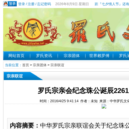
登录
/
注册
/
忘记密码
2026年8月9日 星期日
距『七夕情人节』还有
网站首页
罗氏资讯
宗亲团体
世界赖罗傅
罗氏
当前位置：
首页
>
宗亲团体
>
宗亲联谊
宗亲联谊
罗氏宗亲会纪念珠公诞辰226
时间：2016/4/25 9:41:14 作者：未知 来源：中华罗氏
内容摘要：
中华罗氏宗亲联谊会关于纪念珠公