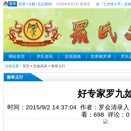
登录
/
注册
/
忘记密码
2026年8月7日 星期五
距『七夕情人节』还有
网站首页
罗氏资讯
宗亲团体
世界赖罗傅
罗氏
当前位置：
首页
>
氏族风采
>
善举义行
善举义行
好专家罗九
时间：2015/9/2 14:37:04 作者：罗会
看：
698
评论：
0