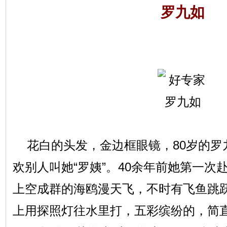
花白的头发，金边框眼镜，80岁的罗
欢别人叫她“罗姨”。40余年前她第一次
上空成群的海鸥漫天飞，不时有飞鱼跳
上用探照灯往水里打，五彩缤纷的，简