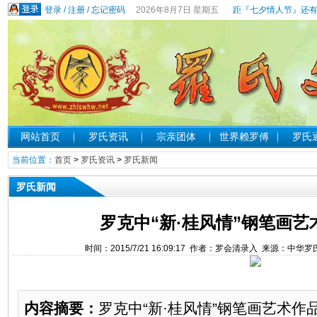
登录
/
注册
/
忘记密码
2026年8月7日 星期五
距『七夕情人节』还有
网站首页
罗氏资讯
宗亲团体
世界赖罗傅
罗氏
当前位置：
首页
>
罗氏资讯
>
罗氏新闻
罗氏新闻
罗克中“新·桂风情”钢笔画
时间：2015/7/21 16:09:17 作者：罗会清录入 来源：中
内容摘要：
罗克中“新·桂风情”钢笔画艺术