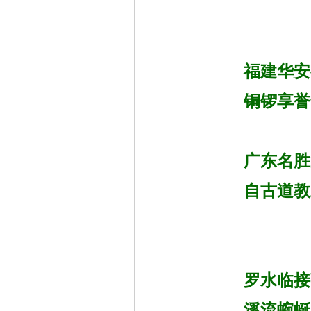
福建华安
铜锣享誉
广东名胜
自古道
罗水临接
溪流蜿蜒