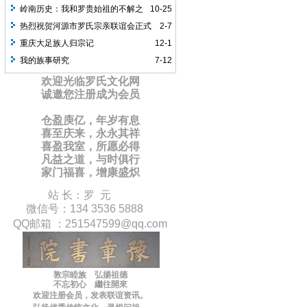
岭南历史：我和罗贵始祖的不解之
10-25
缘
热烈祝贺河源市罗氏宗亲联谊会正式
2-7
成立
重庆大足族人归宗记
12-1
我的族事研究
7-12
欢迎光临罗氏文化网
诚邀您注册成为会员
仓盈庾亿，年岁有息
喜至庆来，永永其祥
喜盈我室，所愿必得
凡益之道，与时俱行
家门福喜，增康盛炽
站 长：罗 元
微信号：134 3536 5888
QQ邮箱 ：
251547599
@qq.com
敦宗睦族 弘揚祖德
不忘初心 繼往開來
欢迎注册会员，
发表联谊
资讯
。