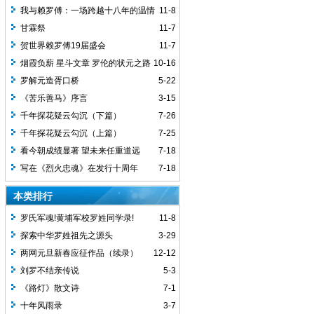
我与赖罗傅：一场跨越十八年的温情
11-8
回望
甘霖祭
11-7
贺世界赖罗傅19届盛会
11-7
烟霞负薪 星斗文章 罗伦的状元之路
10-16
罗解元造胥口桥
5-22
《苦乐善马》序言
3-15
千年探花疑云勾沉（下篇）
7-26
千年探花疑云勾沉（上篇）
7-25
看今朝成绩显著 望未来任重道远
7-18
写在《烈火忠魂》在发行十周年
7-18
本类排行
罗氏军魂!黄埔军校罗姓同学录!
11-8
探索中华罗姓祖先之源头
3-29
两网元旦新春应征作品（续录）
12-12
刘罗不结亲传说
5-3
《路灯》散文诗
7-1
十年风雨录
3-7