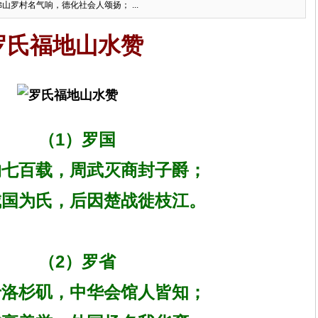
罗村名气响，德化社会人颂扬； ...
罗氏福地山水赞
（1）罗国
七百载，周武灭商封子爵；
国为氏，后因楚战徙枝江。
（2）罗省
洛杉矶，中华会馆人皆知；