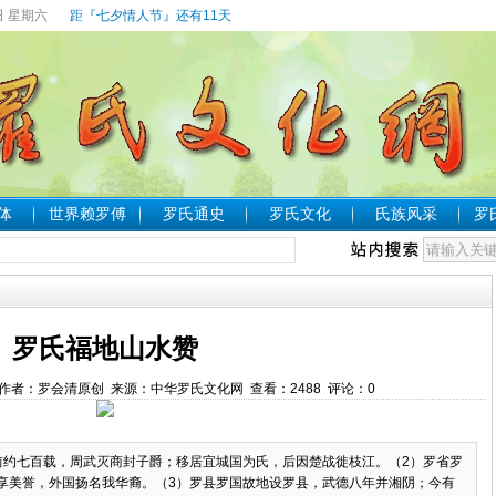
日 星期六
距『七夕情人节』还有11天
体
世界赖罗傅
罗氏通史
罗氏文化
氏族风采
罗
罗氏福地山水赞
24:05 作者：罗会清原创 来源：中华罗氏文化网 查看：
2488
评论：
0
前约七百载，周武灭商封子爵；移居宜城国为氏，后因楚战徙枝江。（2）罗省罗
享美誉，外国扬名我华裔。（3）罗县罗国故地设罗县，武德八年并湘阴；今有