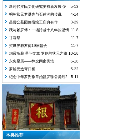
新时代罗氏文化研究要有新发展-罗
5-13
义贤
明朝状元罗洪先与石莲洞的传说
4-14
昌儒公墓园修缮竣工庆典有作
3-29
我与赖罗傅：一场跨越十八年的温情
11-8
回望
甘霖祭
11-7
贺世界赖罗傅19届盛会
11-7
烟霞负薪 星斗文章 罗伦的状元之路
10-16
永失星辰——悼念同窗吴浩
6-16
罗解元造胥口桥
5-22
纪念中华罗氏豫章始祖罗珠公诞辰2
5-11
本类推荐