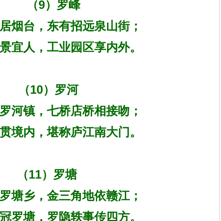
（9）罗峰
居烟台，东有招远泉山街；
景宜人，工业园区享内外。
（10）罗河
罗河镇，七桥店桥相接吻；
贯境内，堪称庐江南大门。
（11）罗塘
罗塘乡，金三角地依赣江；
陵冠罗塘，罗隐轶事传四方。