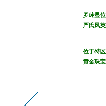
罗岭显位
严氏凤英
位于特区
黄金珠宝