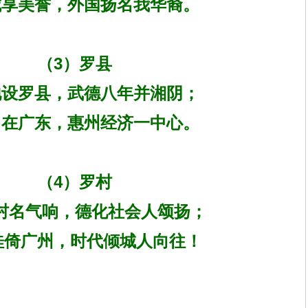
享美誉，外国扬名我华裔。
（3）罗县
设罗县，武德八年并湘阴；
在广东，惠州经济一中心。
（4）罗村
村名气响，德化社会人颂扬；
桂倚广州，时代倾城人向往！