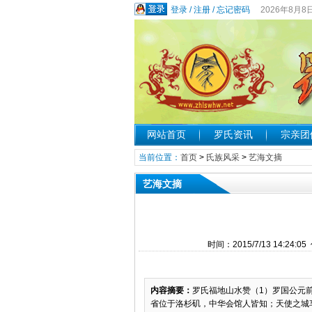
登录
/
注册
/
忘记密码
2026年8月8
网站首页
罗氏资讯
宗亲团
当前位置：
首页
>
氏族风采
>
艺海文摘
艺海文摘
时间：2015/7/13 14:
内容摘要：
罗氏福地山水赞（1）罗国公元
省位于洛杉矶，中华会馆人皆知；天使之城