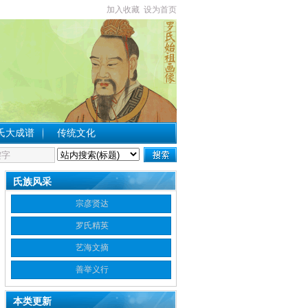
加入收藏
设为首页
氏大成谱
传统文化
氏族风采
宗彦贤达
罗氏精英
艺海文摘
善举义行
本类更新