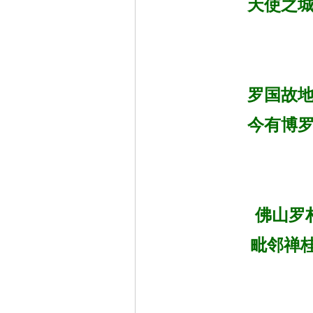
天使之城
罗国故地
今有博罗
佛山罗
毗邻禅