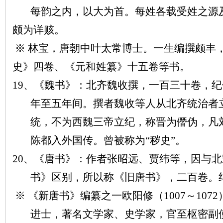
每韵之内，以大为首。每姓各载受姓之源
颇为详赅。
※ 林宝，唐朝中叶太常博士。一生编撰颇丰
史》四卷、《元和姓纂》十五卷等书。
19、《魏书》：北齐魏收撰，一百三十卷，
年至五年间。撰者魏收等人从北齐统治者
统，不为西魏三帝立纪，称晋为僭伪，凡
陈都入外国传。曾被称为“秽史”。
20、《唐书》：作者张昭远、贾纬等，因与
书》区别，所以称《旧唐书》，二百卷。
※ 《新唐书》编纂之一欧阳修（1007～10
进士，著名文学家、史学家，官至枢密副