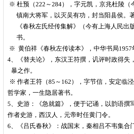
※ 杜预（222～284），字元凯，京兆杜陵
镇南大将军，以灭吴有功，封当阳县侯。
《春秋左氏经传集解》（今有上海人民出版
书。
※ 黄伯祥《春秋左传读本》，中华书局1957
4、《替夫论》，东汉王符撰，讥评时政得失
暴之作。
※ 作者王符（85～162），字节信，安定
哲学家，一生隐居著书。
5、史游：《急就篇》，便于记诵，以韵语撰
作者史游，西汉人，元帝时任黄门令。
6、《吕氏春秋》：战国末，秦相吕不韦集合