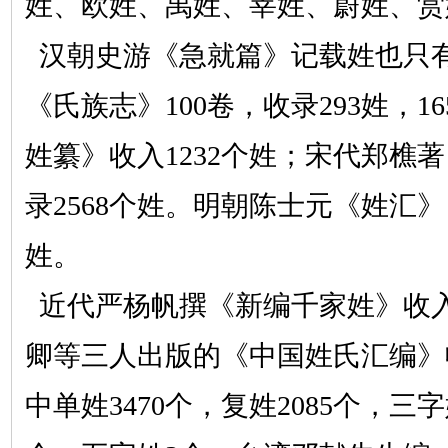
姓、欧姓、禹姓、莘姓、蔚姓、赏
汉朝史游《急就篇》记载姓也只
《氏族志》100卷，收录293姓，1
姓纂》收入1232个姓；宋代郑樵
录2568个姓。明朝陈士元《姓汇》
姓。
近代严杨帆撰《新编千家姓》收
卿等三人出版的《中国姓氏汇编》收
中单姓3470个，复姓2085个，三字