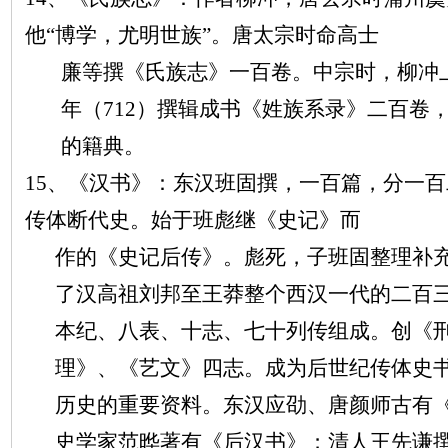
他“博学，尤明世族”。唐太宗时命高士
廉等撰《氏族志》一百卷。中宗时，柳冲
年（
712）撰辑成书《姓族系录》二百卷
的籍典。
15、《汉书》：东汉班固撰，一百篇，分一
传体断代史。始于班彪继《史记》而
作的《史记后传》。彪死，子班固整理补
了汉高祖刘邦至王莽整个西汉一代的二百
本纪、八表、十志、七十列传组成。创《
理》、《艺文》四志。成为后世纪传体史
历史的重要资料。东汉应劭、唐颜师古有
史学家范晔著有《后汉书》；清人王先谦