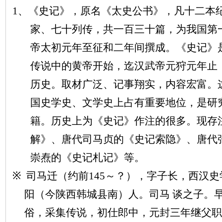
1、《史记》，原名《太史公书》，凡十二本
家、七十列传，共一百三十篇，为我国第
帝太初元年至征和二年间撰成。《史记》
传说中的黄帝开始，迄汉武帝元狩元年止
历史。取材广泛、记事翔实，内容宏富。
国史学史、文学史上占有重要地位，是研
籍。历史上为《史记》作注的很多。现存
解》、唐代司马贞的《史记索隐》、唐代
崇焘的《史记札记》等。
※
司马迁（约前
145～？），字子长，西汉
阳（今陕西韩城县南）人。司马 谈之子。
俗，采集传说，初仕郎中，元封三年继父职