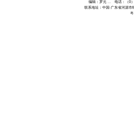
编辑：
罗元 …
电话：（0）13
联系地址：中国·广东省河源市旺
粤