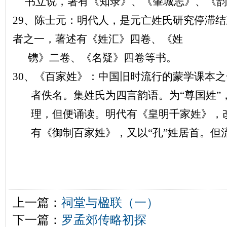
书立说，著有《知录》、《肇城志》、《韵
29、陈士元：明代人，是元亡姓氏研究停滞
者之一，著述有《姓汇》四卷、《姓
镌》二卷、《名疑》四卷等书。
30、《百家姓》：中国旧时流行的蒙学课本
者佚名。集姓氏为四言韵语。为“尊国姓”
理，但便诵读。明代有《皇明千家姓》，改
有《御制百家姓》，又以“孔”姓居首。但
上一篇：
祠堂与楹联（一）
下一篇：
罗孟郊传略初探