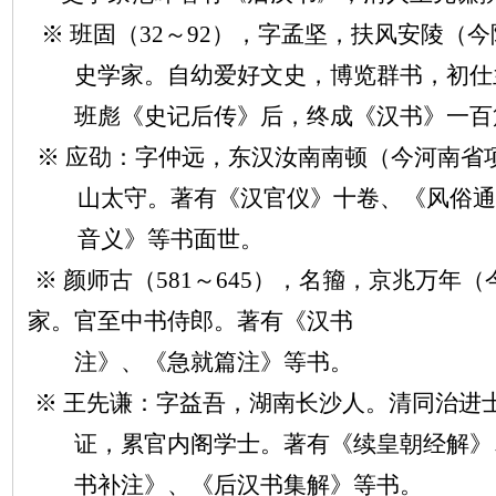
※ 班固（32～92），字孟坚，扶风安陵（
史学家。自幼爱好文史，博览群书，初仕
班彪《史记后传》后，终成《汉书》一百
※ 应劭：字仲远，东汉汝南南顿（今河南省
山太守。著有《汉官仪》十卷、《风俗
音义》等书面世。
※ 颜师古（581～645），名籀，京兆万年
家。官至中书侍郎。著有《汉书
注》、《急就篇注》等书。
※ 王先谦：字益吾，湖南长沙人。清同治进
证，累官内阁学士。著有《续皇朝经解》
书补注》、《后汉书集解》等书。