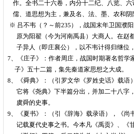
作。全书二十六卷，内分十二纪、八览、六
儒、道思想为主，兼及名、法、墨、农和阴
※ 吕不韦（？～前235），战国末年卫国濮
原为阳翟（今为河南禹县）大商人。在赵
子异人（即庄襄公），以不韦计得归继位
7、《庄子》：作者周庄，战国时期著名哲学家
子》五十二篇，集先秦道家思想之大成。
8、《舜典》：（引罗文华《罗姓史话》载语
它将《尧典》下半篇分出，并加二十八字
虞舜的史事。
9、《夏书》：（引《辞海》载录语），《尚
记载夏代史事之书。今本凡《禹贡》、《