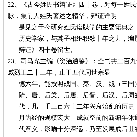
22、《古今姓氏书辩证》四十卷，对每一姓
脉，集前人姓氏著述之精华，辩证详明，
是见之于今研究姓氏谱牒学的主要籍典之
历史学家，与其子相继积数十年之力，编
辩证》四十卷留世。
23、司马光主编《资治通鉴》：全书共二百
威烈王二十三年，止于五代周世宗显
德六年。能按照战国、秦、汉、魏（三国
隋、唐、后梁、后唐、后晋、后汉、后周
代，凡一千三百六十二年兴衰治乱的历史
月为经的规模宏大、成就空前的新编年体
代意义，影响十分深远，乃至发展成后世