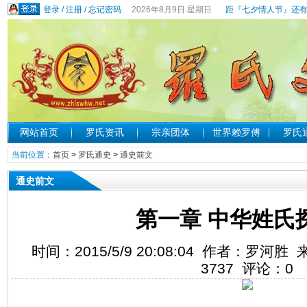
登录
/
注册
/
忘记密码
2026年8月9日 星期日
距『七夕情人节』还有
网站首页
罗氏资讯
宗亲团体
世界赖罗傅
罗氏
当前位置：
首页
>
罗氏通史
>
通史前文
通史前文
第一章 中华姓氏探
时间：2015/5/9 20:08:04 作者：罗
3737
评论：
0