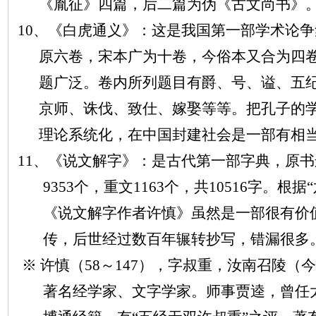
《胤征》四篇，后二篇为伪《古文尚书》
10、《白虎通义》：这是我国第一部学术论
原六卷，宋本广为十卷，今俗本又合为四
题广泛。卷内所列题目有爵、号、谥、五
京师、诛伐、致仕、嫁娶等等。把孔子的
理论系统化，在中国封建社会是一部有相
11、《说文解字》：是古代第一部字典，原书
9353个，重文1163个，共10516字。根
《说文解字作者许慎》虽然是一部很有价
传，后世经过数百年辗转抄写，错漏很多
※ 许慎（58～147），字叔重，汝南召陵
著名经学家、文字学家。师事贾逵，曾任