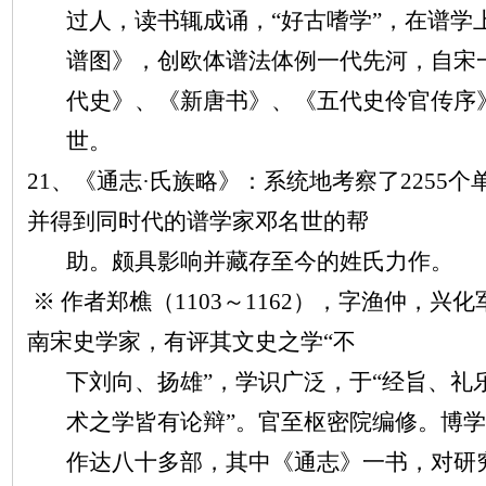
过人，读书辄成诵，“好古嗜学”，在谱学
谱图》，创欧体谱法体例一代先河，自宋
代史》、《新唐书》、《五代史伶官传序
世。
21、《通志·氏族略》：系统地考察了2255
并得到同时代的谱学家邓名世的帮
助。颇具影响并藏存至今的姓氏力作。
※ 作者郑樵（1103～1162），字渔仲，
南宋史学家，有评其文史之学“不
下刘向、扬雄
”，学识广泛，于“经旨、礼
术之学皆有论辩”。官至枢密院编修。博学
作达八十多部，其中《通志》一书，对研