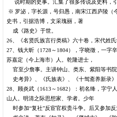
说时期的史事。汇集了很多传说及史料，
※ 罗泌，字长源，号归愚，南宋江西庐陵（
史书，引据浩博，文采瑰丽，著
成《路史》于世。
26、《名贤氏族言行类稿》六十卷，宋代姓
27、钱大昕（1728～1804），字晓徵，一
苏嘉定（今上海市）人。乾隆进士，
官至少詹事。主讲钟山、类东、紫阳等书院
史考异》、《氏族表》、《十驾斋养新录》
28、顾炎武（1613～1682）：初名绛，字
山人。明清之际思想家、学者。少年
时参加
“复社”反宦官权贵斗争。后又参加