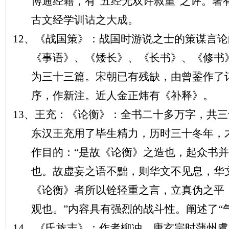
博通经籍，有“五经无双许叔重”之评。著
古文经学训诂之大成。
12、《战国策》：战国时游说之士的策谋言
《事语》、《矮长》、《长书》、《修书
为三十三篇。宋朝已有残缺，由曾銎作了
序，作新注。近人金正炜有《补释》。
13、王充：《论衡》：全书二十多万字，共
东汉王充用了毕生精力，历时三十冬年，
作目的：“是故《论衡》之造也，起众书
也。故虚妄之语不黜，则华文不见息，华
《论衡》者所以铨轻重之言，立真伪之平
观也。”内容具有强烈的战斗性。阐述了“
14、《氏族志》：作者柳冲，唐玄宗时蒲州