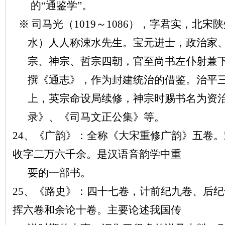
的
“通鉴学”。
※ 司马光（1019～1086），字君实，北
水）人人称涑水先生。宝元进士，政治家
宗、神宗、哲宗四朝，官至尚书左仆射兼
撰《通志》，作为封建统治的借鉴。治平
上，英宗命设局续修，神宗时赐书名为资
录》、《司马文正公集》等。
24、《广韵》：全称《大宋重修广韵》五卷
收字二万六千余。是汉语音韵学中重
要的一部书。
25、《路史》：四十七卷，计前纪九卷、后
挥六卷和余论十卷。主要论述我国传